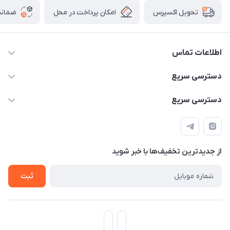
امکان پرداخت در محل
ضمانت
تحویل اکسپرس
اطلاعات تماس
۰۹۳۵۶۰۴۰۳۶۵
دسترسی سریع
اسکیت فلایینگ ایگل
دسترسی سریع
تهران-خیابان ولیعصر (عج)- ضلع شرقی میدان منیریه پلاک ۴
اسکوتر برقی دسته دار
اسکوتر برقی دخترانه
سیمای ورزش
اسکیت دخترانه
اسکیت روسز
از جدید‌ترین تخفیف‌ها با‌ خبر شوید
اسکوتر
ثبت