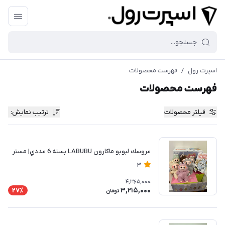
اسپرت رول
/
فهرست محصولات
فهرست محصولات
فیلتر محصولات
ترتیب نمایش
:
عروسك لبوبو ماكارون LABUBU بسته 6 عددي| مستر
3
4,365,000
3,215,000
27٪
تومان