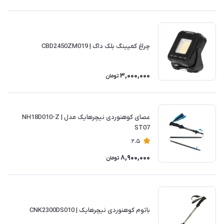
چراغ کمپینگ بلک داگ | CBD2450ZM019
3,000,000
تومان
عصای کوهنوردی نیچرهایک مدل NH18D010-Z |
ST07
2.5
8,900,000
تومان
باتوم کوهنوردی نیچرهایک | CNK2300DS010