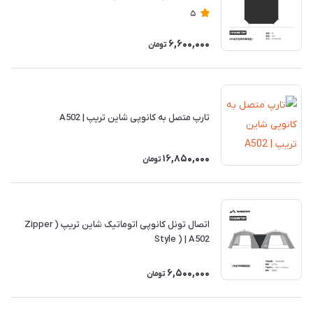
5
6,600,000
تومان
تارپ متصل به کانوپی شاین تریپ | A502
16,850,000
تومان
اتصال تونل کانوپی اتوماتیک شاین تریپ ( Zipper
Style ) | A502
6,500,000
تومان