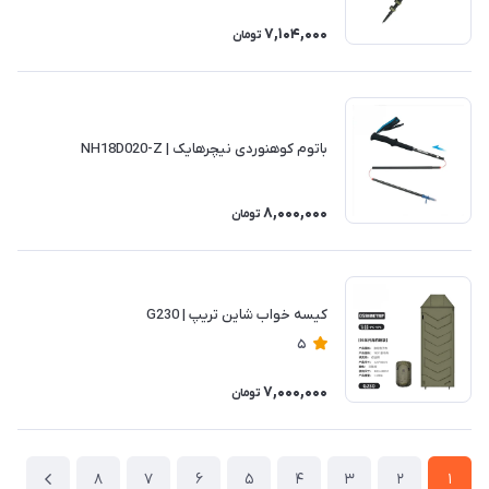
7,104,000
تومان
باتوم کوهنوردی نیچرهایک | NH18D020-Z
8,000,000
تومان
کیسه خواب شاین تریپ | G230
5
7,000,000
تومان
8
7
6
5
4
3
2
1