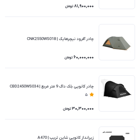
81,900,000
تومان
چادر آفرود نیچرهایک | CNK2550WS018
60,000,000
تومان
چادر کانوپی بلک داگ 9 متر مربع | CBD2450WS034
5
30,300,000
تومان
زیرانداز کانوپی شاین تریپ | A470