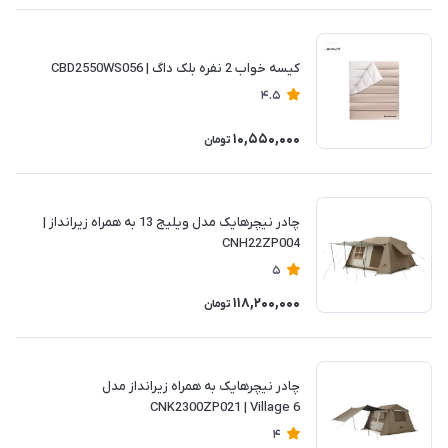
کیسه خواب 2 نفره بلک داگ | CBD2550WS056
4.5
10,550,000
تومان
چادر نیچرهایک مدل ویلیج 13 به همراه زیرانداز |
CNH22ZP004
5
118,200,000
تومان
چادر نیچرهایک به همراه زیرانداز مدل
CNK2300ZP021 | Village 6
4