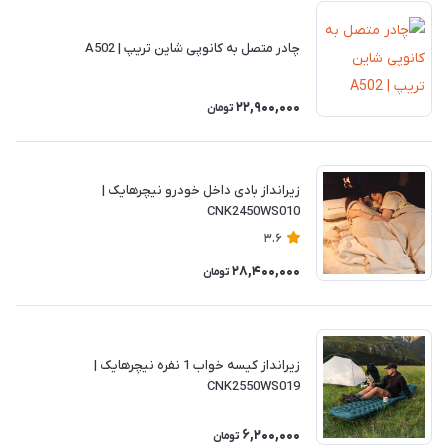
چادر متصل به کانوپی شاین تریپ | A502
22,900,000
تومان
زیرانداز بادی داخل خودرو نیچرهایک |
CNK2450WS010
3.6
28,400,000
تومان
زیرانداز کیسه خواب 1 نفره نیچرهایک |
CNK2550WS019
6,200,000
تومان