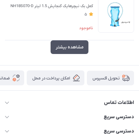
کمل بک نیچرهایک گنجايش 1.5 ليتر NH18S070-D
5
ناموجود
مشاهده بیشتر
امکان پرداخت در محل
ضمانت
تحویل اکسپرس
اطلاعات تماس
۰۹۳۵۶۰۴۰۳۶۵
دسترسی سریع
اسکیت فلایینگ ایگل
دسترسی سریع
تهران-خیابان ولیعصر (عج)- ضلع شرقی میدان منیریه پلاک ۴