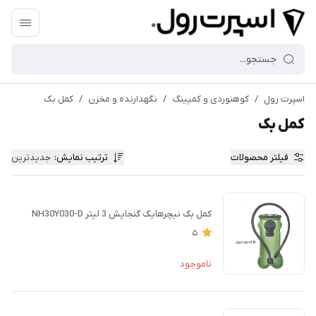
اسپرت رول
/
کوهنوردی و کمپینگ
/
نگهدارنده و مخزن
/
کمل بک
کمل بک
فیلتر محصولات
ترتیب نمایش
:
جدیدترین
کمل بک نیچرهایک گنجايش 3 ليتر NH30Y030-D
5
ناموجود