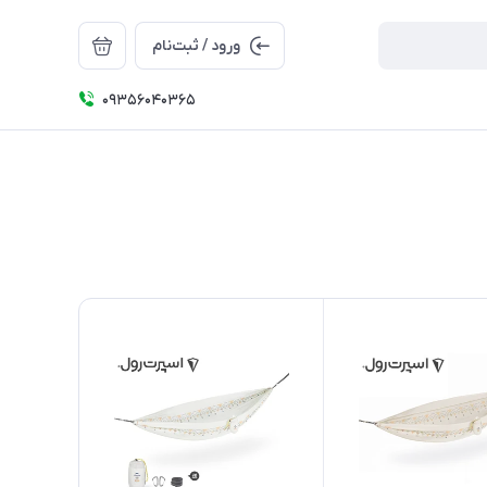
ورود / ثبت‌نام
09356040365