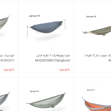
ننو نیچرهایک چوب دار 2 نفره |
ننو نیچرهایک 1 نفره مدل
H21DC011
NH22DC008 | Flyingboat
N
ناموجود
ناموجود