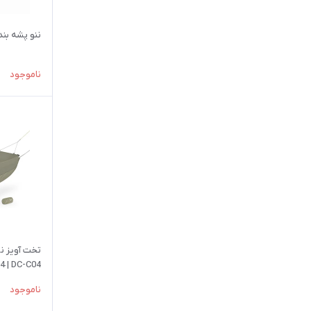
ننو پشه بند دار 2 نفره
ناموجود
 | DC-C04
ناموجود