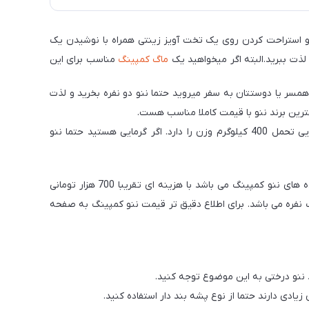
 استراحت کردن روی یک تخت آویز زینتی همراه با نوشیدن یک
ن لذت ببرید.البته اگر میخواهید یک
ماگ کمپینگ
مناسب برای این
همسر یا دوستتان به سفر میروید حتما ننو دو نفره بخرید و لذت
ترین برند ننو با قیمت کاملا مناسب هست.
از ویژگی های ننو نیچرهایک سبک بودن فوق العاده ان ها می باشد که باعث می شود حمل نقل آن بسیار ساده باشد ولی در عین حال توانایی تحمل 400 کیلوگرم وزن را دارد. اگر گرمایی هستید حتما ننو
برای خرید یک ننو با کیفیت لازم نیست هزینه خیلی زیادی پرداخت کنید. شما میتوانید برای خرید ننو نیچرهایک که یکی از بهترین تولیدکننده های ننو کمپینگ می باشد با هزینه ای تقریبا 700 هزار تومانی
 یک نفره می باشد. برای اطلاع دقیق تر قیمت ننو کمپینگ به صفحه