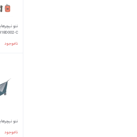
18D002-C
ناموجود
ننو نیچرهایک 1 نفره | 2-C
ناموجود