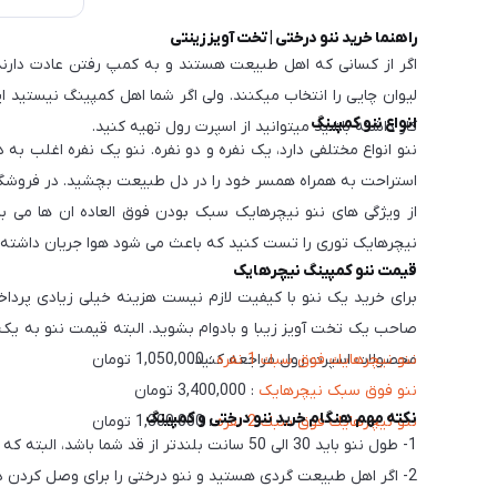
راهنما خرید ننو درختی | تخت آویز زینتی
اگر از کسانی که اهل طبیعت هستند و به کمپ رفتن عادت دارن
لیوان چایی را انتخاب میکنند. ولی اگر شما اهل کمپینگ نیستید ایر
انواع ننو کمپینگ
کار داشته باشید میتوانید از اسپرت رول تهیه کنید.
ننو انواع مختلفی دارد، یک نفره و دو نفره. ننو یک نفره اغلب 
استراحت به همراه همسر خود را در دل طبیعت بچشید. در فروشگاه 
نیچرهایک توری را تست کنید که باعث می شود هوا جریان داشته 
قیمت ننو کمپینگ نیچرهایک
صاحب یک تخت آویز زیبا و بادوام بشوید. البته قیمت ننو به یک نف
ننو نيچرهايك فوق سبك 1 نفره
: 1,050,000 تومان
محصولات اسپرت رول مراجعه کنید.
ننو فوق سبک نیچرهایک
: 3,400,000 تومان
نکته مهم هنگام خرید ننو درختی و کمپینگ
ننو نيچرهايك فوق سبك 2 نفره
: 1,300,000 تومان
1- طول ننو باید 30 الی 50 سانت بلندتر از قد شما باشد، البته که ننوها طول استاندارد خودشان را دارند اما اگر خیلی قد بلند هستید هنگام خرید ننو درختی به این موضوع توجه کنید.
2- اگر اهل طبیعت گردی هستید و ننو درختی را برای وصل کردن در جنگل و درختان لازم دارید، توجه کنید که اگر در آن منطقه پشه و زنبور های زیادی دارند حتما از نوع پشه بند دار استفاده کنید.