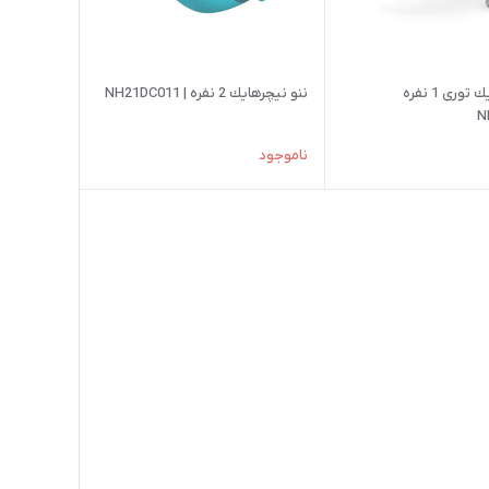
ننو نيچرهايك توری 1 نفره
ننو نيچرهايك 2 نفره | NH21DC011
N
ناموجود