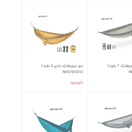
ننو برند نیچرهایک 1 نفره |
ننو نيچرهايك بادی 2 نفره |
NH21DC012
N
ناموجود