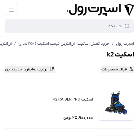
اسپرت رول
/
خريد كفش اسكيت | ارزانترين قيمت اسكيت (۲۵۰ مدل)
/
ارزانترين
اسکیت k2
فیلتر محصولات
ترتیب نمایش
:
جدیدترین
اسکیت K2 RAIDER PRO
25,900,000
تومان