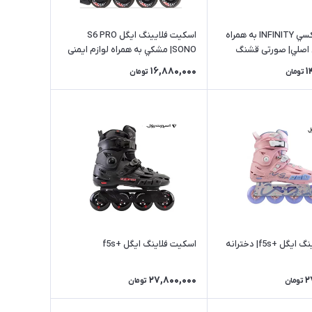
اسکیت گالكسي INFINITY به همراه
اسکیت فلایینگ ایگل S6 PRO
ي اصلي| صورتی قشنگ
SONO| مشكي به همراه لوازم ایمنی
اصلي
16,880,000
1
تومان
تومان
 +f5s| دخترانه
اسكيت فلاينگ ايگل +f5s
27,800,000
2
تومان
تومان