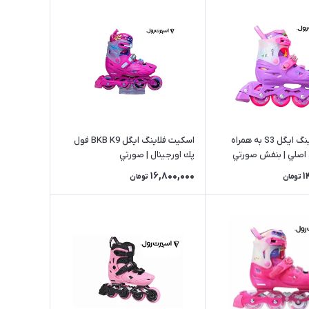
اسکیت فلاینگ ایگل S3 به همراه
اسکیت فلاینگ ایگل BKB K9 فول
ي اصلي | بنفش صورتي
پك اورجينال | صورتي
16,800,000
1
تومان
تومان