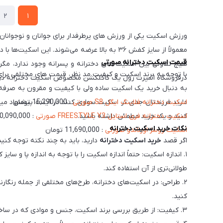
2
1
ورزش اسکیت یکی از ورزش های پرطرفدار برای جوانان و نوجوانان 
معمولاً از سایز کفش ۳۶ به بالا عرضه می‌شون
قیمت اسکیت دخترانه صورتی
هیچ تفاوتی بین اسکیت های دخترانه و پسرانه وجود ندارد، مگر
درفروشگاه اسپرت رول یک کاکلکشن مخصوص اسکیت دخترانه درست 
به دنبال خرید یک اسکیت ساده ولی با کیفیت و مقرون به صرف
اسكيت دخترانه فلاينگ ايگل S8 صورتی
: 15,290,000 تومان
دارید فرزندتان جدی تر اسکیت سواری کنند در آینده پیشنهاد میکن
اسکیت دخترانه فری استایل FREESTYLE Y3 صورتی
کنید و یک خرید مطمئن داشته باشید.
: 10,090,000 تومان
نکات خرید اسکیت دخترانه
اسكيت روسز اورلاندو صورتی
: 11,690,000 تومان
اگر قصد
خرید اسکیت دخترانه
دارید، باید به چند نکته توجه کنید 
۱. اندازه اسکیت: حتماً اندازه اسکیت را با توجه به اندازه پا و 
طولانی‌تری از آن استفاده کند.
۲. طراحی: در اسکیت‌های دخترانه، طرح‌های مختلفی از جمله رنگار
کنید.
۳. کیفیت: از طریق بررسی برند اسکیت، جنس و موادی که در ساخت آن استفاده شده‌اند، می‌توانید به کیفیت اسکیت دخترانه خود اطمینان پیدا کنید. بهتر است از برندهای معتبر و معروف خرید کنید.