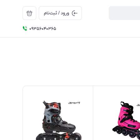
ورود / ثبت‌نام
09356040365