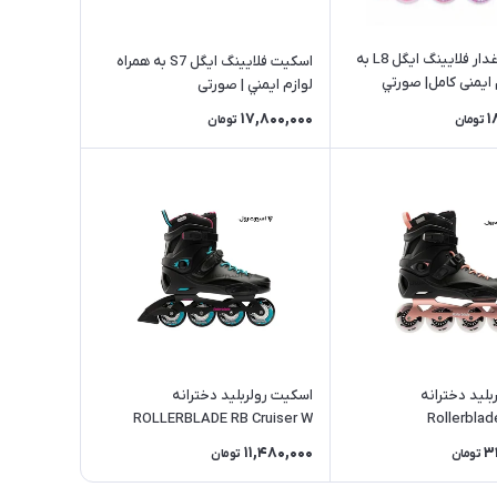
اسکیت چراغدار فلایینگ ایگل L8 به
اسکیت فلایینگ ایگل S7 به همراه
 ایمنی کامل| صورتي
لوازم ايمني | صورتی
17,800,000
1
تومان
تومان
ليد دخترانه
اسکیت رولربلید دخترانه
ROLLERBLADE RB Cruiser W
Rollerbla
11,480,000
3
تومان
تومان