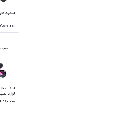
اسكيت فلاينگ اي
7,800,000
لوازم ايمني
19,880,000