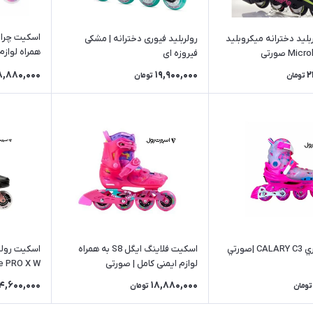
لید دخترانه میکروبلید
رولربلید فیوری دخترانه | مشکی
همراه لوازم
فیروزه ای
8,880,000
19,900,000
2
تومان
تومان
صورتي
اسكيت فلاينگ ايگل S8 به همراه
اسكيت رولرب
لوازم ایمنی کامل | صورتی
de PRO X W
4,600,000
18,880,000
تومان
تومان