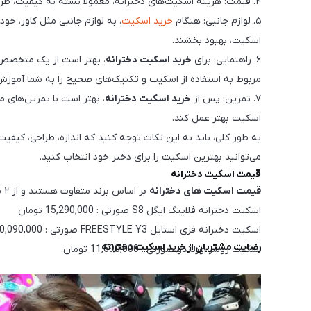
۴. قیمت: هزینه اسکیت‌های دخترانه، معمولاً بسته به کیفیت، طراحی و برند آنها متفاوت است. بهتر است برای خرید، اسکیتی را انتخاب کنید که به نسبت کیفیت، بهای مناسبی داشته باشد.
۵. لوازم جانبی: هنگام
خرید اسکیت
، به لوازم جانبی مثل کاور، خو
اسکیت، بهبود بخشند.
۶. راهنمایی: برای
خرید اسکیت دخترانه
، بهتر است از یک متخصص ا
مربوط به استفاده از اسکیت و تکنیک‌های صحیح را به شما آموزش
۷. تمرین: پس از
خرید اسکیت دخترانه
، بهتر است با تمرین‌های 
اسکیت بهتر عمل کند.
به طور کلی، باید به این نکات توجه کنید که اندازه، طراحی، کیفی
می‌توانید بهترین اسکیت را برای دختر خود انتخاب کنید.
قیمت اسکیت دخترانه
قیمت اسکیت های دخترانه
بر اساس برند متفاوت هستند و از ۲ میلیون و ۵۰۰ هزار تومن تا ۵ میلیون تومن قیمت های متفاوت دارند. برخی از پر فروش ترین محصولات اسکیت دخترانه به شرح زیر می باشد:
اسكيت دخترانه فلاينگ ايگل S8 صورتی : 15,290,000 تومان
اسکیت دخترانه فری استایل FREESTYLE Y3 صورتی : 10,090,000 تومان
رضایت مشتریان از خرید اسکیت دخترانه
اسكيت روسز اورلاندو صورتی : 11,690,000 تومان