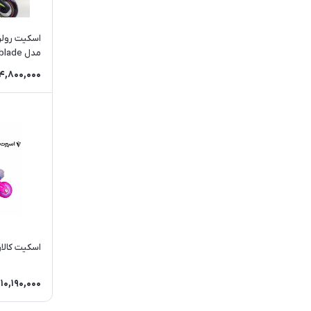
اسکیت رولرب
مدل Microblade صورتی
4,800,000
اسكيت كالاري CALARY C3 |
10,190,000