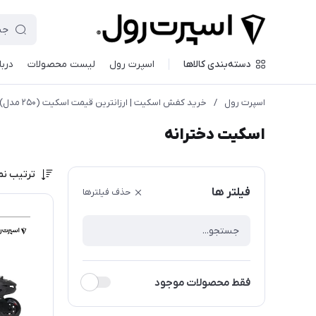
دسته‌بندی کالاها
اسپرت رول
لیست محصولات
دربا
اسپرت رول
/
خريد كفش اسكيت | ارزانترين قيمت اسكيت (۲۵۰ مدل)
اسکیت دخترانه
ترتیب نم
فیلتر ها
حذف فیلترها
فقط محصولات موجود