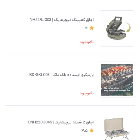
اجاق کمپینگ نیچرهایک | NH22RJ003
4
ناموجود
باربیکیو ایستاده بلک داگ | BD-SKL003
ناموجود
اجاق 2 شعله نیچرهایک | CNH22CJ046
4.5