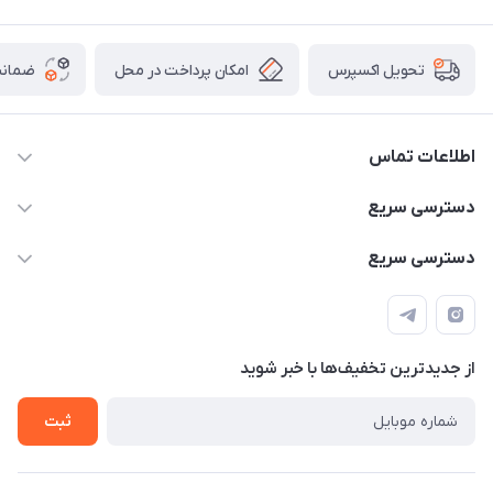
امکان پرداخت در محل
ضمانت
تحویل اکسپرس
اطلاعات تماس
۰۹۳۵۶۰۴۰۳۶۵
دسترسی سریع
اسکیت فلایینگ ایگل
دسترسی سریع
تهران-خیابان ولیعصر (عج)- ضلع شرقی میدان منیریه پلاک ۴
اسکوتر برقی دسته دار
اسکوتر برقی دخترانه
سیمای ورزش
اسکیت دخترانه
اسکیت روسز
از جدید‌ترین تخفیف‌ها با‌ خبر شوید
اسکوتر
ثبت