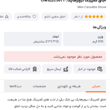
اجاق کمپینگ نیچرهایک | CNH22CJ011
Mini Cassette Stove
اجاق سفری تاشو
علاقه‌مندی
مق
از 1 نظر
ویژگی‌ها
وزن
ابعاد
970 گرم
12*17*21 سانتيمتر
محصول مورد نظر موجود نمی‌باشد.
موجود در انبار
ارسال سریع
گارانتی اصالت کالا
معرفی
طريقه ي نگهداري
مشخصات
دیدگاه‌ها
اجاق کمپینگ نیچرهایک بی شک یکی از لذت های کمپینگ طبخ غذا در طبیعت
است. یخدان را پر از گوشت و مواد غذایی کنید و به دل جنگل بزنید.اجاق