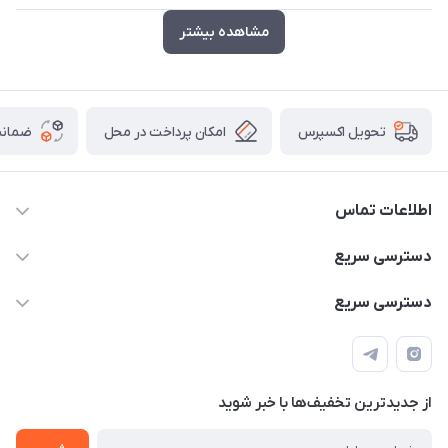
مشاهده بیشتر
امکان پرداخت در محل
ضمانت
تحویل اکسپرس
اطلاعات تماس
۰۹۳۵۶۰۴۰۳۶۵
دسترسی سریع
اسکیت فلایینگ ایگل
دسترسی سریع
تهران-خیابان ولیعصر (عج)- ضلع شرقی میدان منیریه پلاک ۴
اسکوتر برقی دسته دار
اسکوتر برقی دخترانه
سیمای ورزش
اسکیت دخترانه
اسکیت روسز
از جدید‌ترین تخفیف‌ها با‌ خبر شوید
اسکوتر