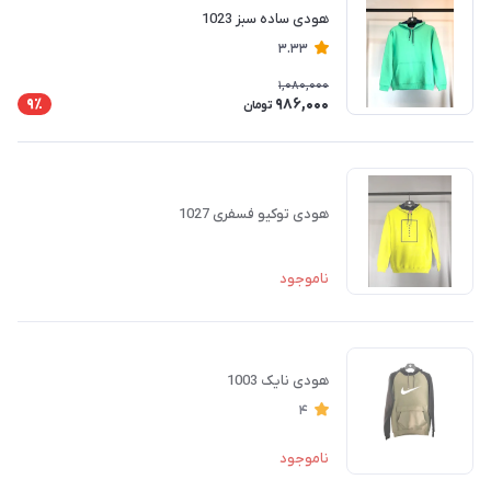
هودی ساده سبز 1023
3.33
1,080,000
986,000
9٪
تومان
هودی توکیو فسفری 1027
ناموجود
هودی نایک 1003
4
ناموجود