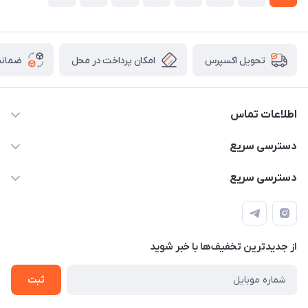
امکان پرداخت در محل
ضمانت
تحویل اکسپرس
اطلاعات تماس
۰۹۳۵۶۰۴۰۳۶۵
دسترسی سریع
اسکیت فلایینگ ایگل
دسترسی سریع
تهران-خیابان ولیعصر (عج)- ضلع شرقی میدان منیریه پلاک ۴
اسکوتر برقی دسته دار
اسکوتر برقی دخترانه
سیمای ورزش
اسکیت دخترانه
اسکیت روسز
از جدید‌ترین تخفیف‌ها با‌ خبر شوید
اسکوتر
ثبت