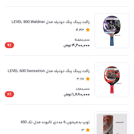
راكت پينگ پنگ دونيك مدل LEVEL 800 Waldner
4.43
4,580,000
4,200,000
9٪
تومان
راكت پينگ پنگ دونيك مدل LEVEL 600 Sensation
3.67
1,980,000
1,880,000
6٪
تومان
توپ بدمینتون 6 عددی تالبوت مدل تک 450
3