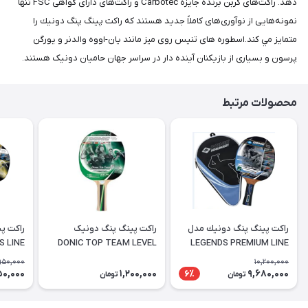
دهد. راکت‌های کربن برنده جایزه Carbotec و راکت‌های دارای گواهی FSC تنها
نمونه‌هایی از نوآوری‌های کاملاً جدید هستند که راكت پينگ پنگ دونيك را
متمايز مي كند.اسطوره های تنیس روی میز مانند یان-اووه والدنر و یورگن
پرسون و بسیاری از بازیکنان آینده دار در سراسر جهان حامیان دونیک هستند.
محصولات مرتبط
راكت پينگ پنگ دونيك مدل
راکت پینگ پنگ دونیک
DONIC TOP TEAM LEVEL
LEGENDS PREMIUM LINE
PLATINUM به همراه کیف
400
توپ
,950,000
10,200,000
50,000
1,200,000
9,680,000
6٪
تومان
تومان