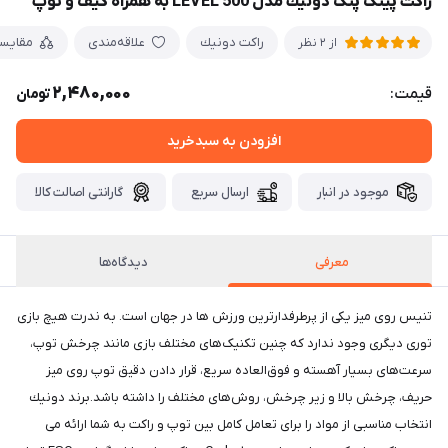
راكت پينگ پنگ دونيك مدل LEVEL 500 به همراه کیف و توپ
راكت دونيك
علاقه‌مندی
مقایس
از 2 نظر
2,480,000
قیمت:
تومان
افزودن به سبدخرید
موجود در انبار
ارسال سریع
گارانتی اصالت کالا
معرفی
دیدگاه‌ها
تنیس روی میز یکی از پرطرفدارترین ورزش ها در جهان است. به ندرت هیچ بازی
توری دیگری وجود ندارد که چنین تکنیک‌های مختلف بازی مانند چرخش توپ،
سرعت‌های بسیار آهسته و فوق‌العاده سریع، قرار دادن دقیق توپ روی میز
حریف، چرخش بالا و زیر چرخش، روش‌های مختلف را داشته باشد.برند دونيك
انتخاب مناسبی از مواد را برای تعامل کامل بین توپ و راکت به شما ارائه می