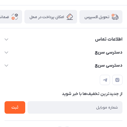
امکان پرداخت در محل
ضمانت
تحویل اکسپرس
اطلاعات تماس
۰۹۳۵۶۰۴۰۳۶۵
دسترسی سریع
اسکیت فلایینگ ایگل
دسترسی سریع
تهران-خیابان ولیعصر (عج)- ضلع شرقی میدان منیریه پلاک ۴
اسکوتر برقی دسته دار
اسکوتر برقی دخترانه
سیمای ورزش
اسکیت دخترانه
اسکیت روسز
از جدید‌ترین تخفیف‌ها با‌ خبر شوید
اسکوتر
ثبت