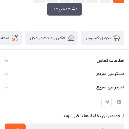
مشاهده بیشتر
امکان پرداخت در محل
ضمانت
تحویل اکسپرس
اطلاعات تماس
۰۹۳۵۶۰۴۰۳۶۵
دسترسی سریع
اسکیت فلایینگ ایگل
دسترسی سریع
تهران-خیابان ولیعصر (عج)- ضلع شرقی میدان منیریه پلاک ۴
اسکوتر برقی دسته دار
اسکوتر برقی دخترانه
سیمای ورزش
اسکیت دخترانه
اسکیت روسز
از جدید‌ترین تخفیف‌ها با‌ خبر شوید
اسکوتر