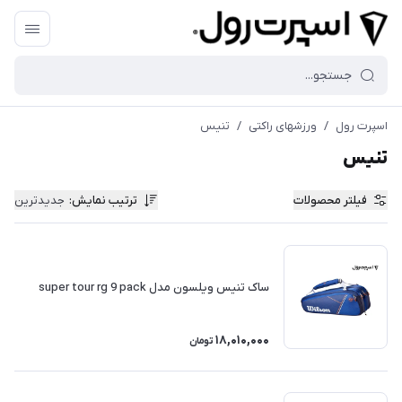
اسپرت رول
/
ورزشهای راکتی
/
تنیس
تنیس
فیلتر محصولات
ترتیب نمایش
:
جدیدترین
ساک تنیس ویلسون مدل super tour rg 9 pack
18,010,000
تومان