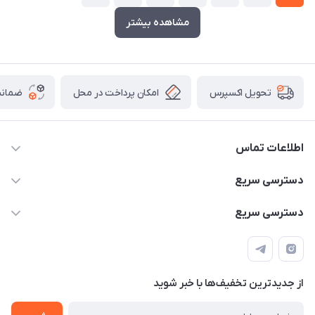
مشاهده بیشتر
امکان پرداخت در محل
ضمانت
تحویل اکسپرس
اطلاعات تماس
۰۹۳۵۶۰۴۰۳۶۵
دسترسی سریع
اسکیت فلایینگ ایگل
دسترسی سریع
تهران-خیابان ولیعصر (عج)- ضلع شرقی میدان منیریه پلاک ۴
اسکوتر برقی دسته دار
اسکوتر برقی دخترانه
سیمای ورزش
اسکیت دخترانه
اسکیت روسز
از جدید‌ترین تخفیف‌ها با‌ خبر شوید
اسکوتر