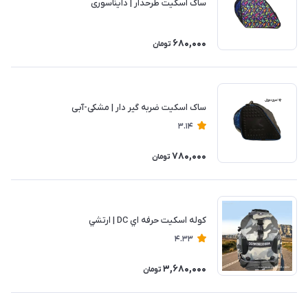
ساک اسکیت طرحدار | دایناسوری
680,000
تومان
ساک اسکیت ضربه گیر دار | مشکی-آبی
3.14
780,000
تومان
كوله اسكيت حرفه اي DC | ارتشي
4.33
3,680,000
تومان