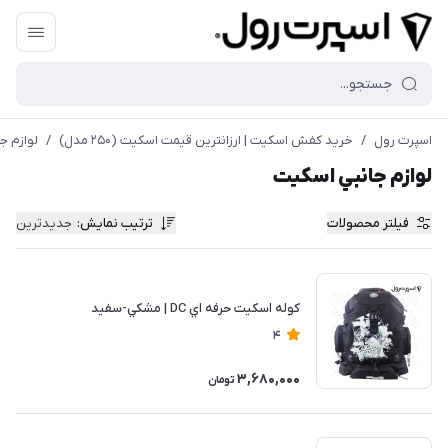
اسپرت رول
/
خريد كفش اسكيت | ارزانترين قيمت اسكيت (۲۵۰ مدل)
/
لوازم ج
لوازم جانبي اسکیت
فیلتر محصولات
ترتیب نمایش
:
جدیدترین
كوله اسكيت حرفه اي DC | مشكي-سفيد
4
3,680,000
تومان