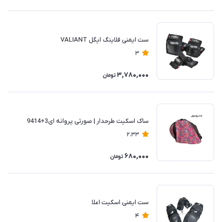
ست ایمنی فلاینگ ایگل VALIANT
3
3,780,000
تومان
ساک اسکیت طرحدار | صورتی پروانه ای3+9414
2.33
680,000
تومان
ست ایمنی اسكيت اعلا
4