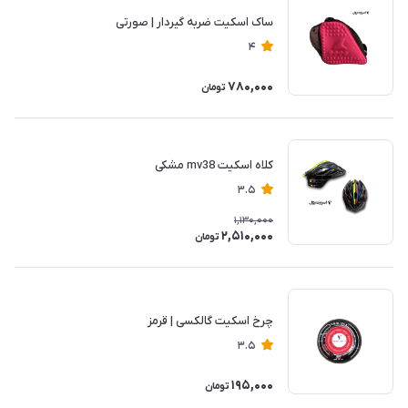
ساک اسکیت ضربه گیردار | صورتی
4
780,000
تومان
كلاه اسكيت mv38 مشکی
3.5
1,130,000
2,510,000
تومان
چرخ اسکیت گالکسی | قرمز
3.5
195,000
تومان