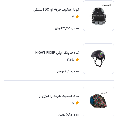
كوله اسكيت حرفه اي DC | مشكي
4
3,680,000
تومان
کلاه فلاينگ ايگل NIGHT RIDER
4.25
3,110,000
تومان
ساک اسکیت طرحدار | انرژی زا
5
680,000
تومان