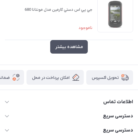
جي پي اس دستي گارمين مدل مونتانا 680
ناموجود
مشاهده بیشتر
امکان پرداخت در محل
ضمانت
تحویل اکسپرس
اطلاعات تماس
۰۹۳۵۶۰۴۰۳۶۵
دسترسی سریع
اسکیت فلایینگ ایگل
دسترسی سریع
تهران-خیابان ولیعصر (عج)- ضلع شرقی میدان منیریه پلاک ۴