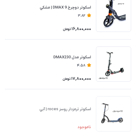
اسکوتر دوچرخ DMAX 9 | مشكي
3.82
16,800,000
تومان
اسكوتر مدل DMAX230
4.58
17,800,000
تومان
اسكوتر ترمزدار روسز roces | آبي
ناموجود