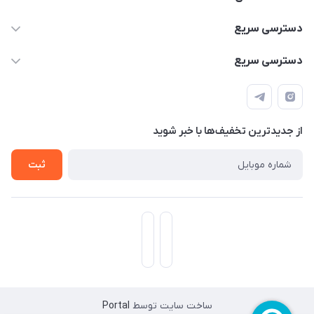
۰۹۳۵۶۰۴۰۳۶۵
دسترسی سریع
اسکیت فلایینگ ایگل
دسترسی سریع
تهران-خیابان ولیعصر (عج)- ضلع شرقی میدان منیریه پلاک ۴
اسکوتر برقی دسته دار
اسکوتر برقی دخترانه
سیمای ورزش
اسکیت دخترانه
اسکیت روسز
از جدید‌ترین تخفیف‌ها با‌ خبر شوید
اسکوتر
ثبت
ساخت سایت توسط
Portal