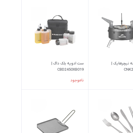
 شعله نیچرهایک |
ست ادویه بلک داگ |
CBD2450XB019
CNK2
ناموجود