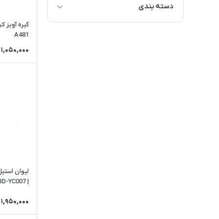
دسته بندی
گیره آویز ک
اجاق سفری تاشو
A481
ظروف آشپزي
1,050,000
قهوه ساز مسافرتي
| BD-YC007
1,950,000