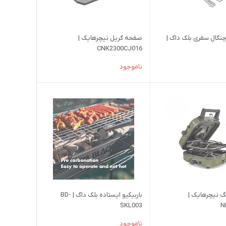
گال سفری بلک داگ |
صفحه گریل نیچرهایک |
CNK2300CJ016
ناموجود
گ نیچرهایک |
باربیکیو ایستاده بلک داگ | BD-
SKL003
N
ناموجود