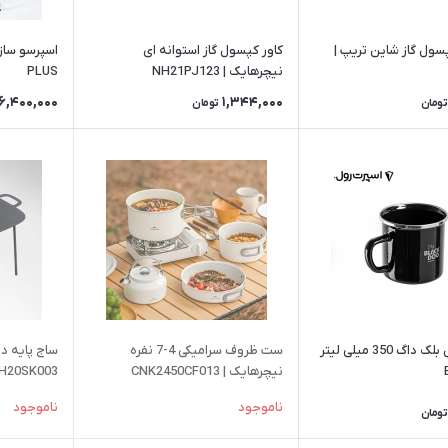
پسول گاز شاین تریپ |
کاور کپسول گاز استوانه ای
نیچرهایک | NH21PJ123
PLUS
6,400,000
1,344,000
تومان
تومان
لیوان استیل بلک داگ 350 میلی لیتر
ست ظروف سرامیکی 4-7 نفره
ساج پایه دا
نیچرهایک | CNK2450CF013
H20SK003
ناموجود
ناموجود
تومان