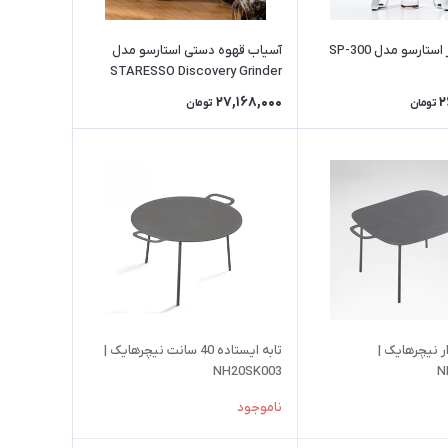
اسپرسو ساز استارسو مدل SP-300
آسیاب قهوه دستی استارسو مدل
STARESSO Discovery Grinder
27,168,000
2
تومان
تومان
ر نیچرهایک |
تابه ایستاده 40 سانت نیچرهایک |
NH20SK003
N
ناموجود