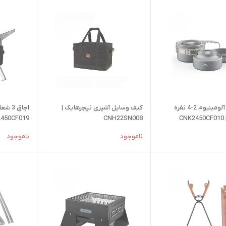
ست ظروف آلومینیوم 2-4 نفره
کیف وسایل آشپزی نیچرهایک |
اجاق 3
C
CNH22SN008
450CF019
ناموجود
ناموجود