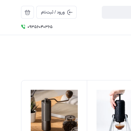
ورود / ثبت‌نام
09356040365