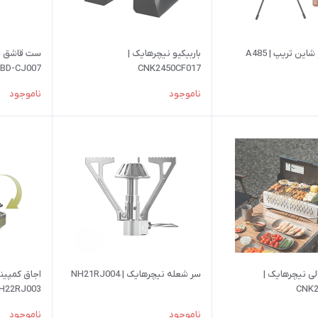
شاین تریپ | A485
باربیکیو نیچرهایک |
ست قاشق چن
BD-CJ007
CNK2450CF017
ناموجود
ناموجود
الی نیچرهایک |
سر شعله نیچرهایک | NH21RJ004
اجاق کمپین
H22RJ003
CNK2
ناموجود
ناموجود