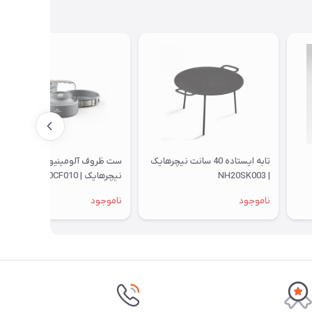
تابه ایستاده 40 سانت نیچرهایک
ست ظروف آلومینیوم 2-4 نفره
| NH20SK003
نیچرهایک | CNK2450CF010
ناموجود
ناموجود