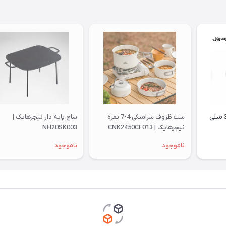
لیوان استیل بلک داگ 350 میلی
ست ظروف سرامیکی 4-7 نفره
ساج پایه دار نیچرهایک |
نیچرهایک | CNK2450CF013
NH20SK003
ناموجود
ناموجود