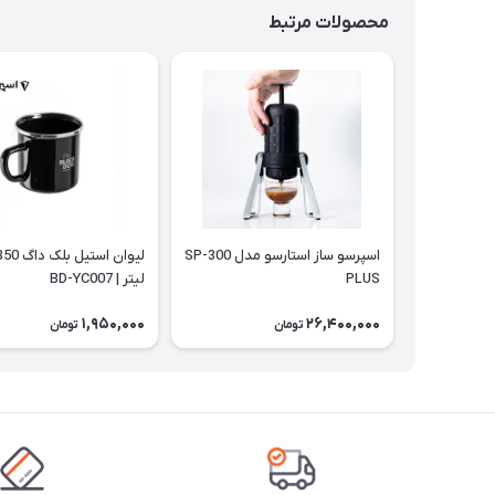
محصولات مرتبط
اسپرسو ساز استارسو مدل SP-300
PLUS
لیتر | BD-YC007
1,950,000
26,400,000
تومان
تومان