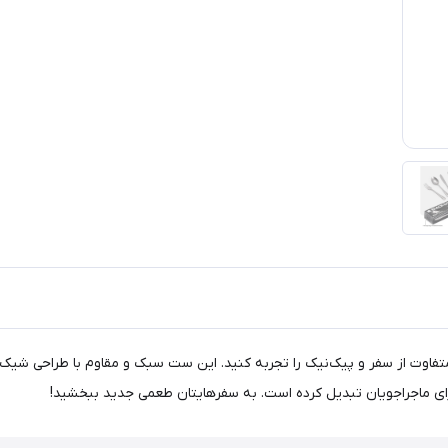
نگال سفری بلک داگ مدل BD-CJ007، تجربه‌ای متفاوت از سفر و پیک‌نیک را تجربه کنید. این ست سبک و
ای ماجراجویان تبدیل کرده است. به سفرهایتان طعمی جدید ببخشید!