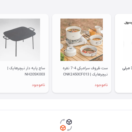
لیوان استیل بلک داگ 350 میلی
ست ظروف سرامیکی 4-7 نفره
ساج پایه دار نیچرهایک |
نیچرهایک | CNK2450CF013
NH20SK003
ناموجود
ناموجود