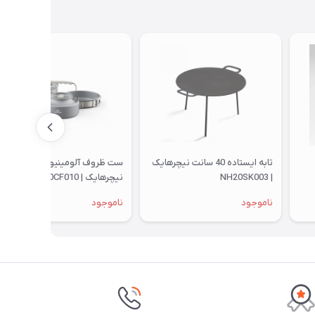
تابه ایستاده 40 سانت نیچرهایک
ست ظروف آلومینیوم 2-4 نفره
| NH20SK003
نیچرهایک | CNK2450CF010
ناموجود
ناموجود