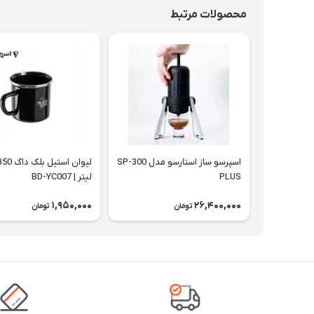
محصولات مرتبط
اسپرسو ساز استارسو مدل SP-300
PLUS
لیتر | BD-YC007
1,950,000
26,400,000
تومان
تومان