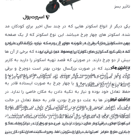
تاثیر بسزایی در حفظ تعادل کودک دارند.
یکی دیگر از انواع اسکوتر هایی که در چند سال اخیر برای کودکان مد
شده، اسکوتر های چهار چرخ میباشد. این نوع اسکوتر که از یک صفحه
پهن مستطیلی با 4 چرخ در گوشه های آن درست شده، کاملا ثابت بوده
عمده اسکوتر های برقی به صورت دوچرخ بوده که برای بزرگسالان طراحی
که دیگر کودک نیازی به تلاش برای حفظ تعادل ندارد.
شده است و اسکوتر های کودکان معمولا غیر برقی بوده که برخی از آن ها
بیش از دو چرخ دارند. در صورتی که قصد تهیه اسکوتر را دارید به کاربر
داشتن جک
آن توجه کنید که در صورت بزرگسال بودن بهتر است دوچرخ و برقی
جک یکی از آپشن هاییست که بیشتر در اسکوتر های دوچرخ دیده
بوده و در صورتی که کاربر اسکوتر کودک بود میتوانید از انواع دو چرخ و
میشود زیرا اسکوتر های سه و یا چهار چرخ به صورت ایستاده قادر به
یا سه چرخ آن نیز استفاده کنید.
حفظ تعادل خود بوده و نیاز به تکیه دادن به مکان خاصی را ندارد. در
داشتن ترمز
گذشته اسکوتر ها به علت دو چرخ بودن، قادر به حفظ تعادل در حالت
یکی از اصلی ترین و مهمترین امکاناتی که باید در هنگام تهیه
ایستاده نبودند، اما امروزه برخی از برند های مطرح تولید اسکوتر اقدام به
اسکوترهای برقی و غیر برقی به آن توجه داشت، داشتن ترمز میباشد. در
اضافه کردن جک به اسکوتر برای حفظ تعادل در حالت ایستاده میباشند.
اسکوتر های برقی به علت زیاد شدن سرعت و حرکت در کوچه ها و
در هنگام خرید اسکوتر های ترمز دار باید این موضوع را در نظر داشت که
خیابان ها و معابر اصلی باید دارای ترمز باشد. در اسکیت های کودکان نیز
چندین نوع ترمز میتواند برای اسکوتر ها وجود داشته باشد. در بین