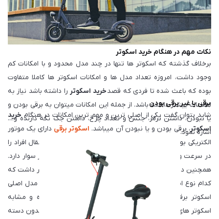
ابداع شوند.
هستند، هیچ دسته خاصی برای هدایت نداشته و فرد میتواند با فشار
دادن دکمه های قرار گرفته در زیر پایش تغییر مسیر بدهد.
نکات مهم در هنگام خرید اسکوتر
برخلاف گذشته که اسکوتر ها تنها در چند مدل محدود و با امکانات کم
وجود داشت، امروزه تعداد مدل ها و امکانات اسکوتر ها کاملا متفاوت
بوده که باعث شده تا فردی که قصد
خرید اسکوتر
را داشته باشد نیاز به
برقی یا غیر برقی بودن
اطلاعات بیشتر داشته باشد. از جمله این امکانات میتوان به برقی بودن و
شاید بتوان گفت یکی از اصلی ترین و مهم ترین امکانات در هنگام
خرید
یا نبودن، داشتن ترمز، جنس و تعداد چرخ، داشتن جک نگه دارنده و....
اسکوتر
، برقی بودن و یا نبودن آن میباشد.
اسکوتر برقی
دارای یک موتور
اشاره نمود.
الکتریکی بوده که بسته به مدل و برند توان جا به جایی و انتقال افراد را
در سرعت و مسافت های مختلف بدون نیاز به پا زدن اسکوتر سوار دارد.
همچنین در صورت انتخاب اسکوتر برقی برای خرید باید در نظر داشت که
کدام نوع اسکوتر برقی مورد نظر شما میباشد، زیرا امروزه دو مدل اصلی
اسکوتر برقی وجود دارد که یک مدل آن دارای دسته بوده و مشابه
اسکوتر های قدیمی میباشد و مدلی که جدیدتر به بازار آمده بدون دسته