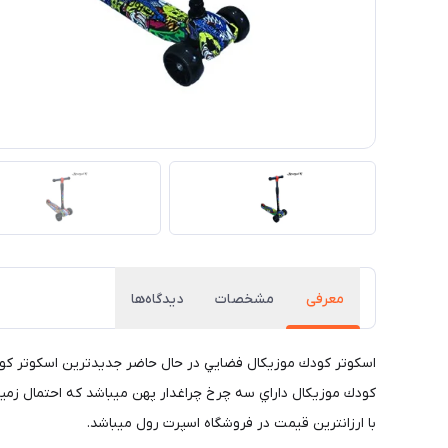
معرفی
مشخصات
دیدگاه‌ها
اسكوتر كودك موزيكال فضايي در حال حاضر جديدترين اسكوتر كودك 
با ارزانترين قيمت در فروشگاه اسپرت رول ميباشد.