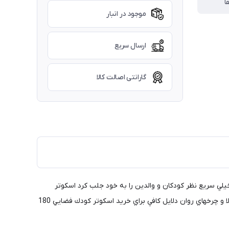
ا
موجود در انبار
ارسال سریع
گارانتی اصالت کالا
لي سريع نظر كودكان و والدين را به خود جلب كرد اسكوتر
كودك موزيكال داراي سه چرخ چراغدار پهن ميباشد كه احتمال زمين خوردن فرزند شما را به صفر درصد ميرساند.دسته قابل تنظيم ،تحمل وزن بالا و چرخهاي روان دلايل كافي براي خريد اسكوتر كودك فضايي 180