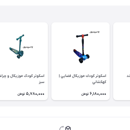
ند
اسكوتر كودك موزيكال فضايي |
اسكوتر کودک موزیکال و چراغد
كهكشاني
سبز
5,780,000
6,180,000
تومان
تومان