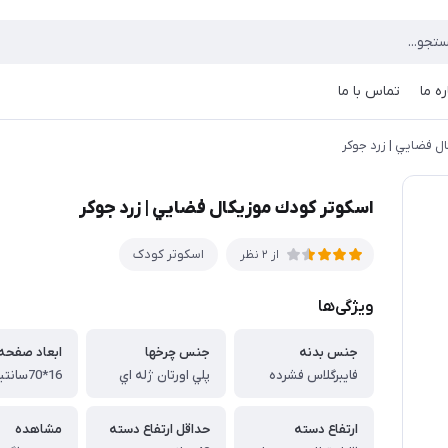
ره ما
تماس با ما
ل فضايي | زرد جوكر
اسكوتر كودك موزيكال فضايي | زرد جوكر
اسكوتر کودک
از 2 نظر
ویژگی‌ها
جنس بدنه
جنس چرخها
ابعاد صفحه
فايبرگلاس فشرده
پلي اورتان ژله اي
16*70سانتيمتر
ارتفاع دسته
حداقل ارتفاع دسته
مشاهده