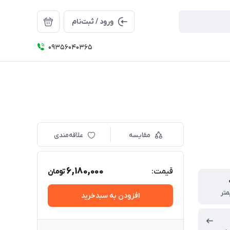
ورود / ثبت‌نام
09356040365
مقایسه
علاقه‌مندی
6,180,000
قیمت:
تومان
افزودن به سبدخرید