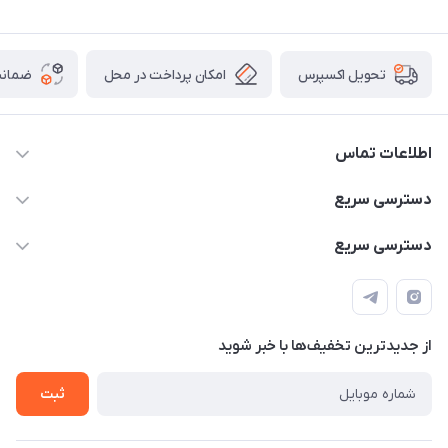
امکان پرداخت در محل
ضمانت
تحویل اکسپرس
اطلاعات تماس
۰۹۳۵۶۰۴۰۳۶۵
دسترسی سریع
اسکیت فلایینگ ایگل
دسترسی سریع
تهران-خیابان ولیعصر (عج)- ضلع شرقی میدان منیریه پلاک ۴
اسکوتر برقی دسته دار
اسکوتر برقی دخترانه
سیمای ورزش
اسکیت دخترانه
اسکیت روسز
از جدید‌ترین تخفیف‌ها با‌ خبر شوید
اسکوتر
ثبت