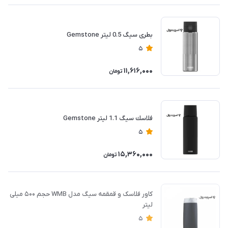
بطری سيگ 0.5 ليتر Gemstone
5
11,616,000
تومان
فلاسك سيگ 1.1 ليتر Gemstone
5
15,360,000
تومان
کاور فلاسک و قمقمه سیگ مدل WMB حجم ۵۰۰ میلی
لیتر
5