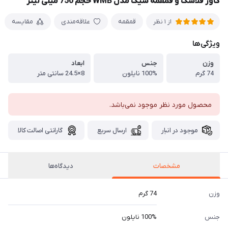
کاور فلاسک و قمقمه سیگ مدل WMB حجم 750 میلی لیتر
قمقمه
علاقه‌مندی
مقایسه
از 1 نظر
ویژگی‌ها
وزن
جنس
ابعاد
74 گرم
100% نایلون
8×24.5 سانتی متر
محصول مورد نظر موجود نمی‌باشد.
موجود در انبار
ارسال سریع
گارانتی اصالت کالا
مشخصات
دیدگاه‌ها
وزن
74 گرم
جنس
100% نایلون