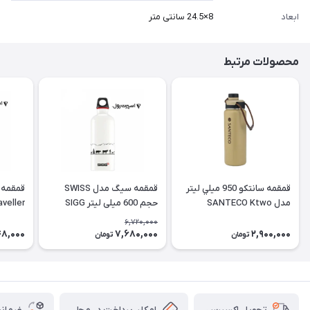
ابعاد
8×24.5 سانتی متر
محصولات مرتبط
قمقمه سانتكو 950 ميلي ليتر
قمقمه سیگ مدل SWISS
قمقمه 
مدل SANTECO Ktwo
حجم 600 میلی لیتر SIGG
Water Bottle
6,720,000
Bottle
48,000
7,680,000
2,900,000
تومان
تومان