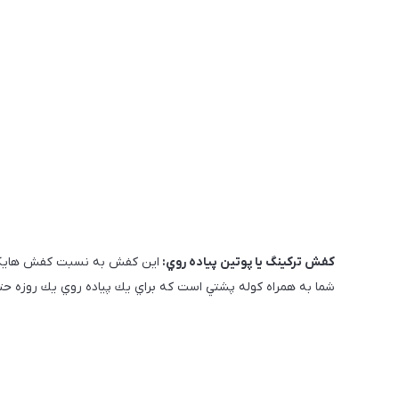
كفش تركينگ يا پوتين پياده روي:
اين كفش به نسبت كفش هايكينگ
شما به همراه كوله پشتي است كه براي يك پياده روي يك روزه حت