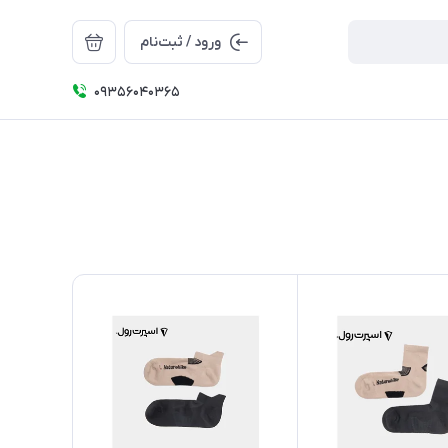
ورود / ثبت‌نام
09356040365