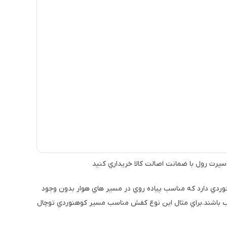
اسپرت رول با ضمانت اصالت كالا خريداري كنيد
ردي دارد كه مناسب پياده روي در مسير هاي هوار بدون وجود
ب باشند.براي مثال اين نوع كفش مناسب مسير كوهنوردي توچال