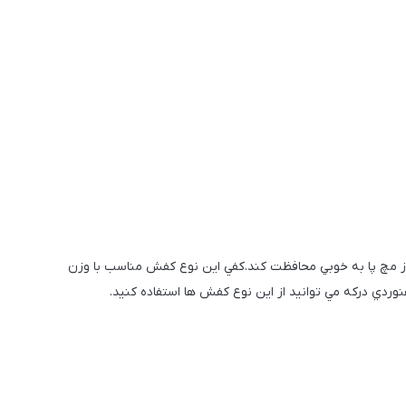
ز مچ پا به خوبي محافظت كند.كفي اين نوع كفش مناسب با وزن
ردي دركه مي توانيد از اين نوع كفش ها استفاده كنيد.