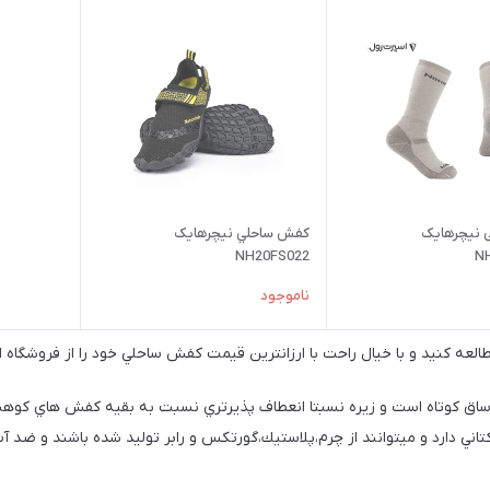
 نیچرهایک
کفش ساحلي نیچرهایک
NH20FS022
N
ناموجود
لعه كنيد و با خيال راحت با ارزانترين قيمت كفش ساحلي خود را از فروشگاه 
اق كوتاه است و زيره نسبتا انعطاف پذيرتري نسبت به بقيه كفش هاي كوهنو
دارد و ميتوانند از چرم،پلاستيك،گورتكس و رابر توليد شده باشند و ضد آ