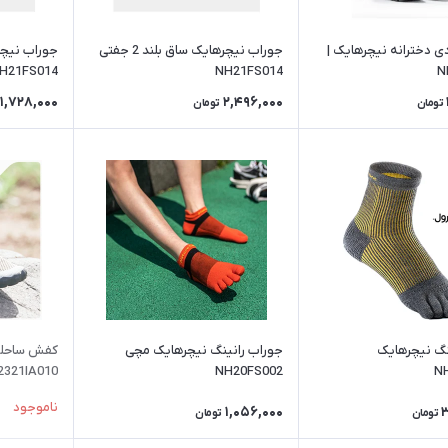
ی دخترانه نیچرهایک |
جوراب نیچرهایک ساق بلند 2 جفتی
H21FS014
NH21FS014
N
1,728,000
2,496,000
تومان
تومان
نگ نیچرهایک
جوراب رانینگ نیچرهایک مچی
کفش ساحلی
2321IA010
NH20FS002
N
ناموجود
1,056,000
تومان
تومان