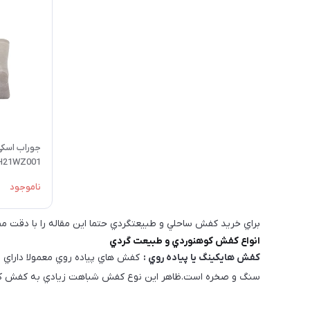
جوراب اسکی
H21WZ001
ناموجود
براي خريد كفش ساحلي و طبيعتگردي حتما اين مقاله را با دقت مطا
انواع كفش كوهنوردي و طبيعت گردي
كفش هايكينگ يا پياده روي :
كفش هاي پياده روي معمولا داراي س
سنگ و صخره است.ظاهر اين نوع كفش شباهت زيادي به كفش كتاني 
است.