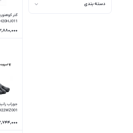
دسته بندی
گتر کوهنورد
گتر کوهنوردی
H20HJ011
2,880,000
جوراب رانی
H22WZ001
3,744,000