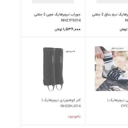
جوراب نیچرهایک نیم ساق 2 جفتی
جوراب نیچرهایک مچی 2 جفتی
NH21FS014
N
1,536,000
تومان
تومان
 نیچرهایک |
گتر کوهنوردی نیچرهایک |
NH20HJ014
CYY
ناموجود