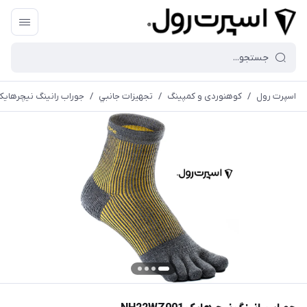
اسپرت رول
/
کوهنوردی و کمپینگ
/
تجهيزات جانبي
/
جوراب رانینگ نیچرهایک 22WZ001