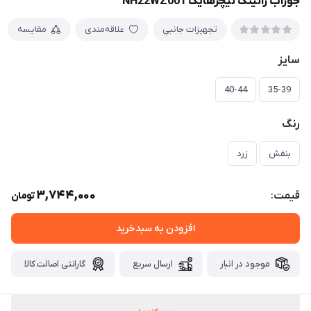
جوراب رانینگ نیچرهایک NH22WZ001
تجهيزات جانبي
علاقه‌مندی
مقایسه
سایز
40-44
35-39
رنگ
بنفش
زرد
3,744,000
قیمت:
تومان
افزودن به سبدخرید
موجود در انبار
ارسال سریع
گارانتی اصالت کالا