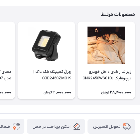
محصولات مرتبط
زیرانداز بادی داخل خودرو
چراغ کمپینگ بلک داگ |
عصای ک
نیچرهایک | CNK2450WS010
CBD2450ZM019
مدل NH18D010-Z | ST07
00,000
3,000,000
28,400,000
تومان
تومان
امکان پرداخت در محل
ضمانت
تحویل اکسپرس