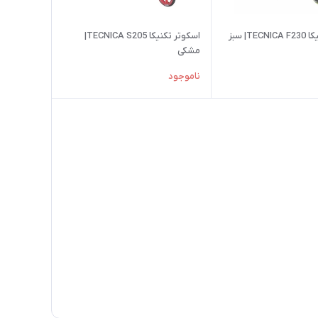
TE| سبز
اسكوتر تکنیکا TECNICA S205|
مشکی
ناموجود