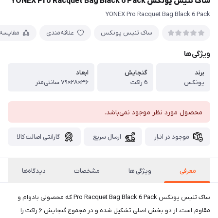
ساک تنیس یونکس YONEX Pro Racquet Bag Black 6 Pack
YONEX Pro Racquet Bag Black 6 Pack
ساک تنیس یونکس
علاقه‌مندی
مقایسه
ویژگی‌ها
برند
گنجایش
ا​بعاد
یونکس
6 راکت
۳۶×۲۸×۷۹ سانتی‌متر
محصول مورد نظر موجود نمی‌باشد.
موجود در انبار
ارسال سریع
گارانتی اصالت کالا
معرفی
ویژگی ها
مشخصات
دیدگاه‌ها
ساک تنیس یونکس Pro Racquet Bag Black 6 Pack که محصولی بادوام و
مقاوم است، از دو بخش اصلی تشکیل شده و در مجموع گنجایش ۶ راکت را