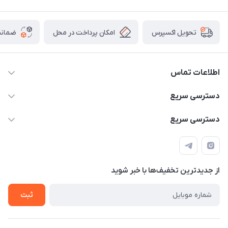
امکان پرداخت در محل
ضمانت
تحویل اکسپرس
اطلاعات تماس
۰۹۳۵۶۰۴۰۳۶۵
دسترسی سریع
اسکیت فلایینگ ایگل
دسترسی سریع
تهران-خیابان ولیعصر (عج)- ضلع شرقی میدان منیریه پلاک ۴
اسکوتر برقی دسته دار
اسکوتر برقی دخترانه
سیمای ورزش
اسکیت دخترانه
اسکیت روسز
از جدید‌ترین تخفیف‌ها با‌ خبر شوید
اسکوتر
ثبت