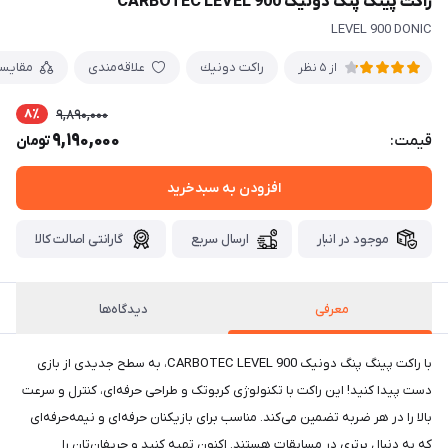
راکت پینگ پنگ دونیک CARBOTEC LEVEL 900
LEVEL 900 DONIC
راكت دونيك
علاقه‌مندی
مقایس
از 5 نظر
8٪
9,890,000
9,190,000
قیمت:
تومان
افزودن به سبدخرید
موجود در انبار
ارسال سریع
گارانتی اصالت کالا
معرفی
دیدگاه‌ها
با راکت پینگ پنگ دونیک CARBOTEC LEVEL 900، به سطح جدیدی از بازی
دست پیدا کنید! این راکت با تکنولوژی کربوتک و طراحی حرفه‌ای، کنترل و سرعت
بالا را در هر ضربه تضمین می‌کند. مناسب برای بازیکنان حرفه‌ای و نیمه‌حرفه‌ای
که به دنبال برتری در مسابقات هستند. اکنون تهیه کنید و حریفان‌تان را