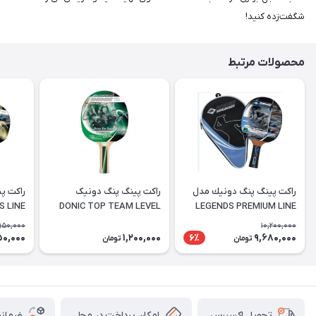
شگفت‌زده کنید!
محصولات مرتبط
راكت پينگ پنگ دونيك مدل
راکت پینگ پنگ دونیک
DONIC TOP TEAM LEVEL
LEGENDS PREMIUM LINE
PLATINUM به همراه کیف
400
توپ
,950,000
10,200,000
50,000
1,200,000
9,680,000
6٪
تومان
تومان
امکان پرداخت در محل
ضمانت
تحویل اکسپرس