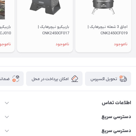
اجاق 3 شعله نیچرهایک |
باربیکیو نیچرهایک |
باربیکی
CJ010
CNK2450CF017
CNK2450CF019
ناموجود
ناموجود
ناموجو
امکان پرداخت در محل
ضمانت
تحویل اکسپرس
اطلاعات تماس
۰۹۳۵۶۰۴۰۳۶۵
دسترسی سریع
اسکیت فلایینگ ایگل
دسترسی سریع