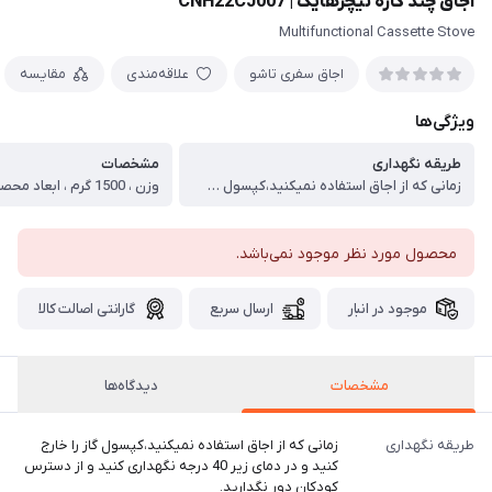
اجاق چند کاره نیچرهایک | CNH22CJ007
Multifunctional Cassette Stove
اجاق سفری تاشو
علاقه‌مندی
مقایسه
ویژگی‌ها
طریقه نگهداری
مشخصات
زمانی که از اجاق استفاده نمیکنید،کپسول گاز را خارج کنید و در دمای زیر 40 درجه نگهداری کنید و از دسترس کودکان دور نگدارید. ، در نزدیکی اجاق از مواد قابل اشتعال نظیر الکل و بنزین پرهیز کنید.حمل و نقل هوایی این محصول ممنوع است. ، در صورت استفاده در مکان بسته و چادر،ریسک استنشاق گاز مونو اکسید کربن را در نظر بگیرید. ، استفاده از مخزن گاز بوتان با درجه بالای 95% توصیه میشود.استفاده از دیگر کپسول های گاز ممکن است خطرناک باشد.
محصول مورد نظر موجود نمی‌باشد.
موجود در انبار
ارسال سریع
گارانتی اصالت کالا
مشخصات
دیدگاه‌ها
طریقه نگهداری
زمانی که از اجاق استفاده نمیکنید،کپسول گاز را خارج
کنید و در دمای زیر 40 درجه نگهداری کنید و از دسترس
کودکان دور نگدارید.