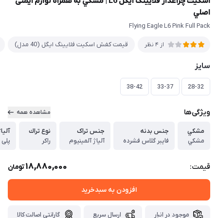
اسکیت چراغدار فلایینگ ایگل L6 | مشكي به همراه لوازم ایمنی
اصلي
Flying Eagle L6 Pink Full Pack
قيمت کفش اسکیت فلایینگ ایگل (40 مدل)
از 4 نظر
سایز
38-42
33-37
28-32
ویژگی‌ها
مشاهده همه
مشكي
جنس بدنه
جنس تراک
نوع تراك
آليا
مشكي
فایبر گلاس فشرده
آلیاژ آلمینیوم
راكر
پلی ا
18,880,000
قیمت:
تومان
افزودن به سبدخرید
موجود در انبار
ارسال سریع
گارانتی اصالت کالا