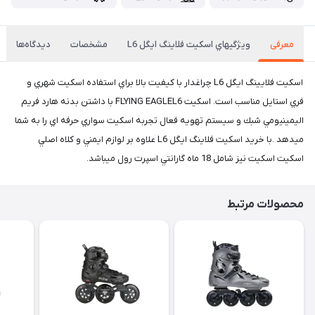
معرفی
ويژگيهاي اسكيت فلاينگ ايگل L6
مشخصات
دیدگاه‌ها
اسكيت فلايينگ ايگل L6 چراغدار با كيفيت بالا براي استفاده اسكيت شهري و
فري استايل مناسب است. اسكيت FLYING EAGLEL6 با داشتن بدنه هارد فريم
اليمينيومي شبك و سيستم تهويه فعال تجربه اسكيت سواري حرفه اي را به شما
ميدهد .با خريد اسكيت فلاينگ ايگل L6 علاوه بر لوازم ايمني و كلاه اصلي
اسكيت اسكيت نيز شامل 18 ماه گارانتي اسپرت رول ميباشد.
محصولات مرتبط