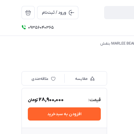
ورود / ثبت‌نام
09356040365
مقایسه
علاقه‌مندی
28,900,000
قیمت:
تومان
افزودن به سبدخرید