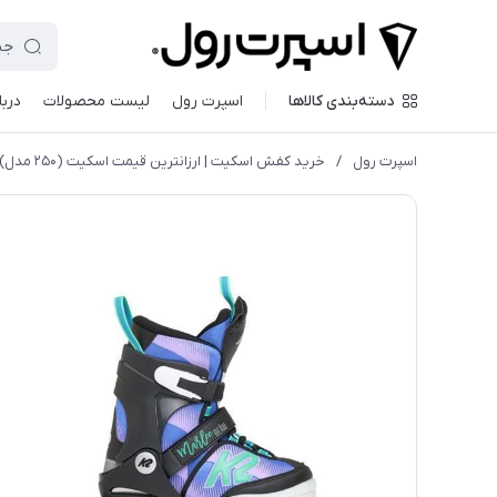
دسته‌بندی کالاها
اسپرت رول
لیست محصولات
دربا
اسپرت رول
/
خريد كفش اسكيت | ارزانترين قيمت اسكيت (۲۵۰ مدل)