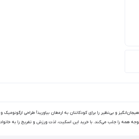
K2 MARLEE BEAM PURPLE INLINE S، تجربه‌ای هیجان‌انگیز و بی‌نظیر را برای کودکانتان به ارمغان بیاورید!