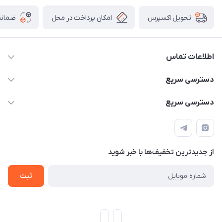
امکان پرداخت در محل
ضمانت
تحویل اکسپرس
اطلاعات تماس
۰۹۳۵۶۰۴۰۳۶۵
دسترسی سریع
اسکیت فلایینگ ایگل
دسترسی سریع
تهران-خیابان ولیعصر (عج)- ضلع شرقی میدان منیریه پلاک ۴
اسکوتر برقی دسته دار
اسکوتر برقی دخترانه
سیمای ورزش
اسکیت دخترانه
اسکیت روسز
از جدید‌ترین تخفیف‌ها با‌ خبر شوید
اسکوتر
ثبت