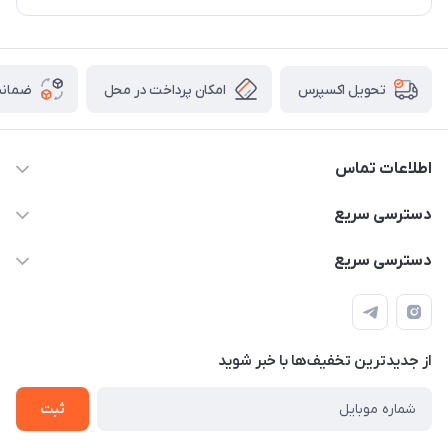
امکان پرداخت در محل
ضمانت
تحویل اکسپرس
اطلاعات تماس
۰۹۳۵۶۰۴۰۳۶۵
دسترسی سریع
اسکیت فلایینگ ایگل
دسترسی سریع
تهران-خیابان ولیعصر (عج)- ضلع شرقی میدان منیریه پلاک ۴
اسکوتر برقی دسته دار
اسکوتر برقی دخترانه
سیمای ورزش
اسکیت دخترانه
اسکیت روسز
از جدید‌ترین تخفیف‌ها با‌ خبر شوید
اسکوتر
ثبت