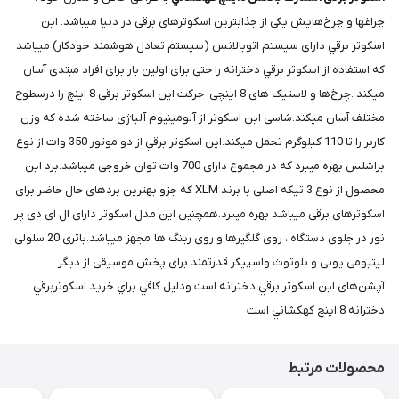
چراغها و چرخ‌هایش یکی از جذابترين اسکوتر‌های برقی در دنیا میباشد. این
اسکوتر برقي دارای سیستم اتوبالانس (سیستم تعادل هوشمند خودکار) میباشد
که استفاده از اسکوتر برقي دخترانه را حتی برای اولین بار برای افراد مبتدی آسان
میکند .چرخ‌ها و لاستیک های 8 اینچی، حرکت این اسکوتر برقي 8 اينچ را درسطوح
مختلف آسان میکند.شاسی این اسکوتر از آلومینیوم آلیاژی ساخته شده که وزن
کاربر را تا 110 کیلوگرم تحمل میکند.این اسکوتر برقي از دو موتور 350 وات از نوع
براشلس بهره میبرد که در مجموع دارای 700 وات توان خروجی میباشد.برد این
محصول از نوع 3 تیکه اصلی با برند XLM که جزو بهترین بردهای حال حاضر برای
اسکوترهای برقی میباشد بهره میبرد.همچنین این مدل اسکوتر دارای ال ای دی پر
نور در جلوی دستگاه ، روی گلگیرها و روی رینگ ها مجهز میباشد.باتری 20 سلولی
لیتیومی یونی و.بلوتوث واسپیکر قدرتمند برای پخش موسیقی از دیگر
آپشن‌های این اسکوتر برقي دخترانه است ودليل كافي براي خريد اسكوتربرقي
دخترانه 8 اينچ كهكشاني است
محصولات مرتبط