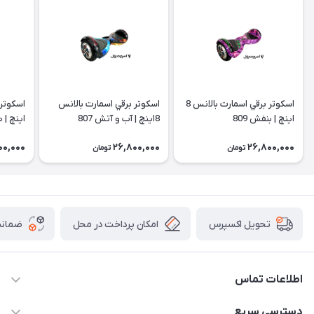
اسكوتر برقي اسمارت بالانس 8
اسكوتر برقي اسمارت بالانس
اينچ |‌ بنفش 809
8اينچ | آب و آتش 807
اينچ |‌ 
00,000
26,800,000
26,800,000
تومان
تومان
امکان پرداخت در محل
ضمانت
تحویل اکسپرس
اطلاعات تماس
۰۹۳۵۶۰۴۰۳۶۵
دسترسی سریع