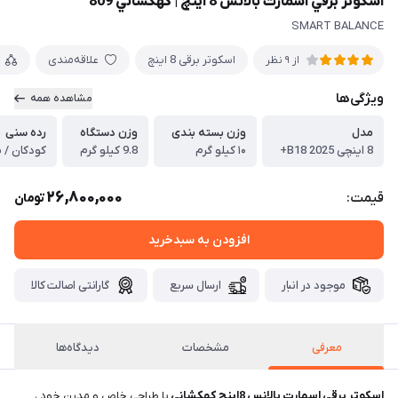
اسكوتر برقي اسمارت بالانس 8 اينچ |‌ كهكشاني 809
SMART BALANCE
اسكوتر برقی 8 اينچ
علاقه‌مندی
از 9 نظر
ویژگی‌ها
مشاهده همه
مدل
وزن بسته بندی
وزن دستگاه
رده سنی
8 اینچی 2025 B18+
۱۰ کیلو گرم
9.8 کیلو گرم
کودکان / ن
26,800,000
قیمت:
تومان
افزودن به سبدخرید
موجود در انبار
ارسال سریع
گارانتی اصالت کالا
معرفی
مشخصات
دیدگاه‌ها
اسکوتر برقی اسمارت بالانس 8اينچ كهكشاني
با طراحی خاص و مدرن خود ،