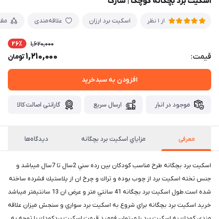
اسكيت برد بچگانه کوچک | شارک
اسکیت برد ارزان
علاقه‌مندی
مقا
از 1 نظر
26٪
1,620,000
1,210,000
قیمت:
تومان
افزودن به سبدخرید
موجود در انبار
ارسال سریع
گارانتی اصالت کالا
معرفی
مزاياي اسكيت برد بچگانه
دیدگاه‌ها
اسكيت برد بچگانه طرح مناسب كودكان بين رده سني 2سال تا 7سال ميباشد و
جنس تخته اسكيت برد از چوب بوده و تراك و چرخ ان از پلاستيك فشرده ساخته
شده است.طول اسكيت برد بچگانه 41 سانتي متر و عرض ان 13 سانتيمتر ميباشد
خريد اسكيت برد بچگانه براي شروع به اسكيت برد سواري و سنجش ميزان علاقه
مندي كودك به اسكيت برد را ميتوان فهميد.قيمت اسكيت بردكودك با توجه به