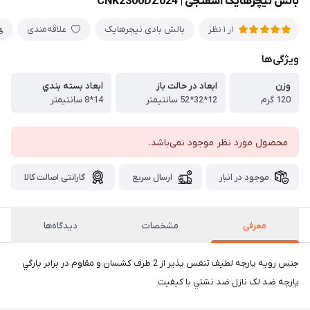
بالش نیچرهایک اسفنجی | CNK2300DZ024
بالش بادی نیچرهایک
علاقه‌مندی
از 1 نظر
ویژگی‌ها
وزن
ابعاد در حالت باز
ابعاد بسته بندي
120 گرم
12*32*52 سانتيمتر
14*8 سانتيمتر
محصول مورد نظر موجود نمی‌باشد.
موجود در انبار
ارسال سریع
گارانتی اصالت کالا
معرفی
مشخصات
دیدگاه‌ها
جنس رويه پارچه لطیف تنفس پذیر از 2 طرف کشسان و مقاوم در برابر پارگي
پارچه ضد لک نازل ضد نشتي با کیفیت