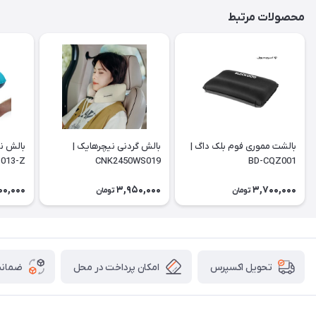
محصولات مرتبط
بالشت مموری فوم بلک داگ |
بالش گردنی نیچرهایک |
بالش ن
013-Z
CNK2450WS019
BD-CQZ001
00,000
3,950,000
3,700,000
تومان
تومان
امکان پرداخت در محل
ضمانت
تحویل اکسپرس