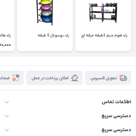
رك هوم جيم 3طبقه حرفه اي
رك بوسوبال 5 طبقه
رك هالت
0,000
امکان پرداخت در محل
ضمانت
تحویل اکسپرس
اطلاعات تماس
۰۹۳۵۶۰۴۰۳۶۵
دسترسی سریع
اسکیت فلایینگ ایگل
دسترسی سریع
تهران-خیابان ولیعصر (عج)- ضلع شرقی میدان منیریه پلاک ۴