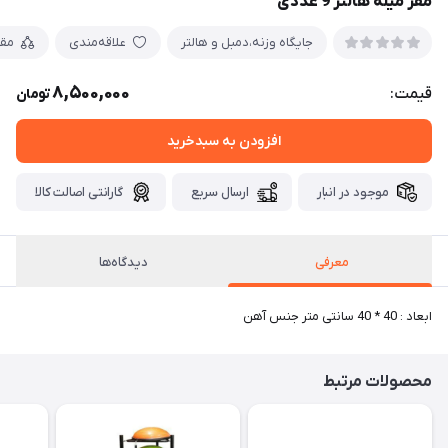
مقر میله هالتر 9 عددی
جايگاه وزنه،دمبل و هالتر
علاقه‌مندی
مق
8,500,000
قیمت:
تومان
افزودن به سبدخرید
موجود در انبار
ارسال سریع
گارانتی اصالت کالا
معرفی
دیدگاه‌ها
ابعاد : 40 * 40 سانتی متر جنس آهن
محصولات مرتبط