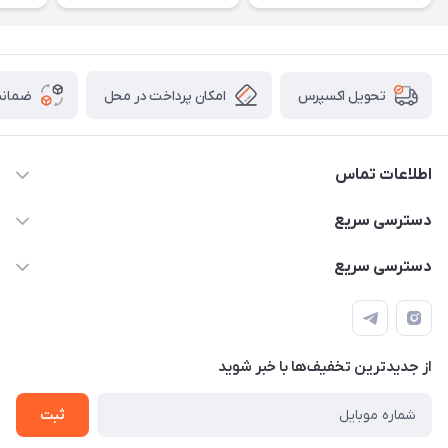
امکان پرداخت در محل
ضمانت
تحویل اکسپرس
اطلاعات تماس
۰۹۳۵۶۰۴۰۳۶۵
دسترسی سریع
اسکیت فلایینگ ایگل
دسترسی سریع
تهران-خیابان ولیعصر (عج)- ضلع شرقی میدان منیریه پلاک ۴
اسکوتر برقی دسته دار
اسکوتر برقی دخترانه
سیمای ورزش
اسکیت دخترانه
اسکیت روسز
از جدید‌ترین تخفیف‌ها با‌ خبر شوید
اسکوتر
ثبت