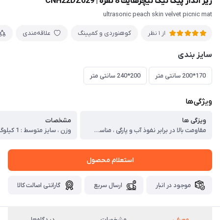
زير انداز پیک نیک نيچرهايك 8 نفره | CNH22DZ029
ultrasonic peach skin velvet picnic mat
کوهنوردی و کمپینگ
علاقه‌مندی
از 1 نظر
سایز بندی
170*200 سانتی متر
200*240 سانتی متر
ویژگی‌ها
ویزگی ها
مشخصات
مقاومت بالا در برابر نفوذ آب و پارگی ، مناسب استفاده جهت زیرانداز پیک نیک و زیرانداز داخل چادر کوهنوردی و مسافرتی ، ساخته شده از پارچه کتان اولتراسونیک مستحکم و بادوام ، قابلیت شستشوی آسان ، برخورداری از وزن بسیار سبک ، مجهز به یک عدد بند مخصوص حمل ، بسته بندی و جمع کردن آسان ، برخورداری از حجم بسیار کم و اشغال فضای کم
استعلام محصول
موجود در انبار
ارسال سریع
گارانتی اصالت کالا
معرفی
مشخصات
دیدگاه‌ها