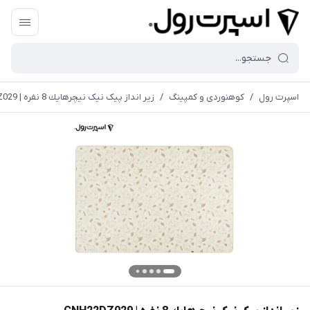
اسپرت رول
/
کوهنوردی و کمپینگ
/
زير انداز پیک نیک نيچرهايك 8 نفره | CNH22DZ029