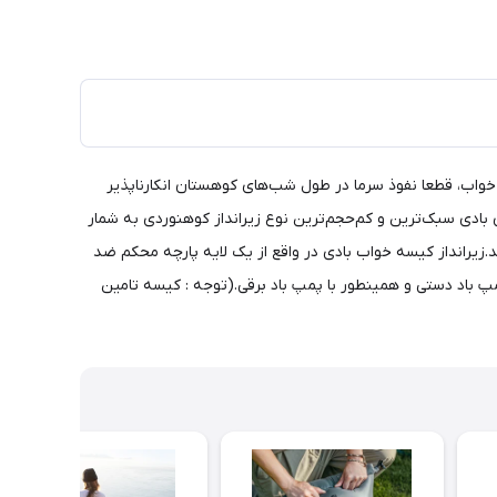
خواب، قطعا نفوذ سرما در طول شب‌های کوهستان انکارناپذیر
ای بادی سبک‌ترین و کم‌حجم‌ترین نوع زیرانداز کوهنوردی به شمار
ند.زیرانداز کیسه خواب بادی در واقع از یک لایه پارچه محکم ضد
مپ باد دستی و همینطور با پمپ باد برقی.(توجه : کیسه تامین