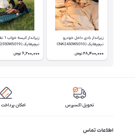
زیرانداز بادی داخل خودرو
زیرانداز کیسه 
نیچرهایک | CNK2450WS010
نیچرهایک | CNK2550WS019
6,200,000
28,400,000
تومان
تومان
تحویل اکسپرس
امکان پرداخت 
اطلاعات تماس