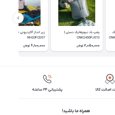
ک
پمپ باد نیچرهایک دستی |
زیر انداز آکاردیونی نیچرهایک |
NH20FCD07
CNK2450PJ013
6,100,000
2,050,000
تومان
تومان
اصالت کالا
پشتیبانی ۲۴ ساعته
همراه ما باشید!