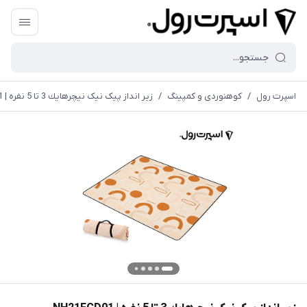
اسپرت رول
/
کوهنوردی و کمپینگ
/
زير انداز پیک نیک نيچرهايك 3 تا 5 نفره | NH21FCD01