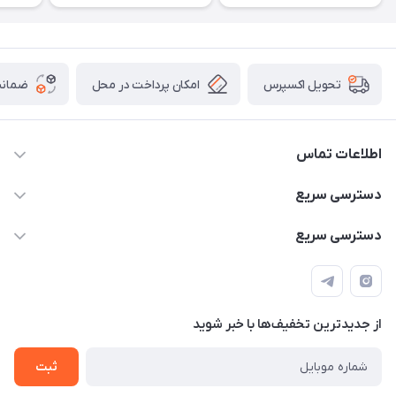
امکان پرداخت در محل
ضمانت
تحویل اکسپرس
اطلاعات تماس
۰۹۳۵۶۰۴۰۳۶۵
دسترسی سریع
اسکیت فلایینگ ایگل
دسترسی سریع
تهران-خیابان ولیعصر (عج)- ضلع شرقی میدان منیریه پلاک ۴
اسکوتر برقی دسته دار
اسکوتر برقی دخترانه
سیمای ورزش
اسکیت دخترانه
اسکیت روسز
از جدید‌ترین تخفیف‌ها با‌ خبر شوید
اسکوتر
ثبت