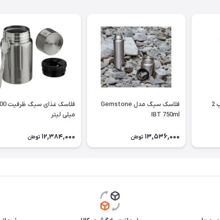
لیوان تاکتیکال شاین تریپ 2
فلاسک سیگ مدل Gemstone
فلاسک غذای سیگ 
IBT 750ml
میلی لیتر
12,384,000
13,536,000
تومان
تومان