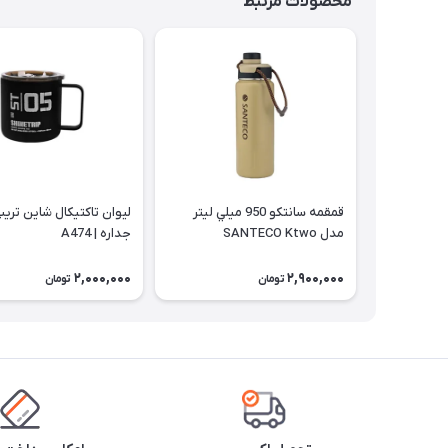
محصولات مرتبط
قمقمه سانتكو 950 ميلي ليتر
مدل SANTECO Ktwo
جداره | A474
2,000,000
2,900,000
تومان
تومان