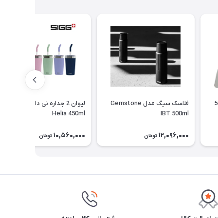
ظرفیت 500
فلاسک سیگ مدل Gemstone
لیوان 2 جداره نی دار سیگ مدل
Helia 450ml
IBT 500ml
10,560,000
12,096,000
تومان
تومان