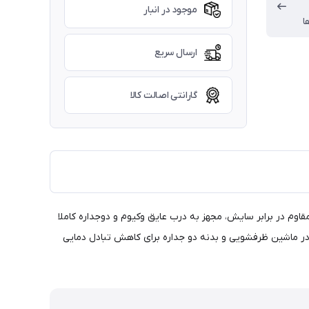
موجود در انبار
ا
ارسال سریع
گارانتی اصالت کالا
ک غذا قاشق دار 400 میلی لیتر استنلی (STANLEY) سری CLASSIC مدل Legendary Food Jar از جنس استیل ضد زنگ و ضد خش 18.8 مقاوم در برابر سایش، مجهز به درب عایق وکیوم و دوجداره کاملا
استفاده و شستن راحت تر، قابل شستشو در ماشین ظرفشویی و بدنه دو جداره برای کاهش تبادل دمایی