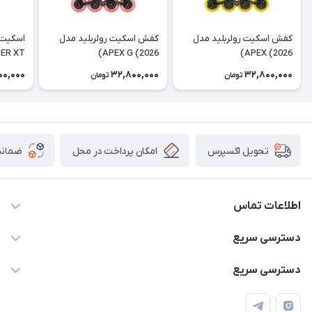
كفش اسكيت رولربليد مدل
كفش اسكيت رولربليد مدل
اسکیت 
ER XT
APEX G (2026)
APEX (2026)
00,000
32,800,000
32,800,000
تومان
تومان
امکان پرداخت در محل
ضمانت
تحویل اکسپرس
اطلاعات تماس
۰۹۳۵۶۰۴۰۳۶۵
دسترسی سریع
اسکیت فلایینگ ایگل
دسترسی سریع
تهران-خیابان ولیعصر (عج)- ضلع شرقی میدان منیریه پلاک ۴
اسکوتر برقی دسته دار
اسکوتر برقی دخترانه
سیمای ورزش