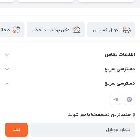
امکان پرداخت در محل
ضمانت
تحویل اکسپرس
اطلاعات تماس
۰۹۳۵۶۰۴۰۳۶۵
دسترسی سریع
اسکیت فلایینگ ایگل
دسترسی سریع
تهران-خیابان ولیعصر (عج)- ضلع شرقی میدان منیریه پلاک ۴
اسکوتر برقی دسته دار
اسکوتر برقی دخترانه
سیمای ورزش
اسکیت دخترانه
اسکیت روسز
از جدید‌ترین تخفیف‌ها با‌ خبر شوید
اسکوتر
ثبت