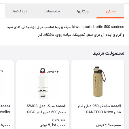
معرفی
ویژگیها
مشخصات
دیدگاه‌ها
ktwo sports bottle 500 santeco سبک و زیبا مناسب برای نوشیدنی های سرد
و گرم و ایده آل برای سفر، کمپینگ، پیاده روی، باشگاه، کار
محصولات مرتبط
قمقمه سانتكو 950 ميلي ليتر
قمقمه سیگ مدل SWISS
قمقمه 
مدل SANTECO Ktwo
حجم 600 میلی لیتر SIGG
Water Bottle
6,720,000
Bottle
48,000
7,680,000
2,900,000
تومان
تومان