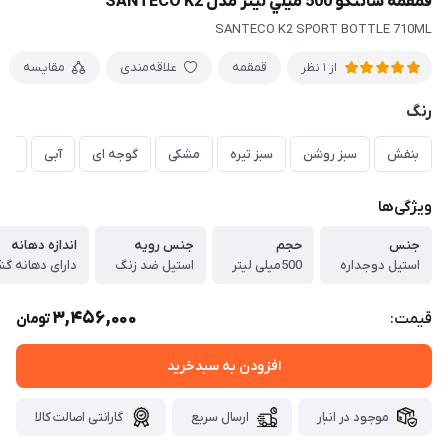
قمقمه سانتكو 500 ميلي ليتر مدل SANTECO K2
SANTECO K2 SPORT BOTTLE 710ML
قمقمه
علاقه‌مندی
مقایسه
از 1 نظر
رنگ
بنفش
سبز روشن
سبز تیره
مشکی
گوجه ای
آبی
سف
ویژگی‌ها
جنس
حجم
جنس رویه
اندازه دهانه
استیل دوجداره
500میلی لیتر
استیل ضد زنگ
دارای دهانه گش
3,456,000
قیمت:
تومان
افزودن به سبدخرید
موجود در انبار
ارسال سریع
گارانتی اصالت کالا