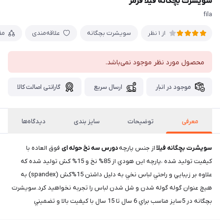
سویشرت بچگانه فيلا قرمز
fila
سویشرت بچگانه
علاقه‌مندی
مق
از 1 نظر
محصول مورد نظر موجود نمی‌باشد.
موجود در انبار
ارسال سریع
گارانتی اصالت کالا
معرفی
توضیحات
سایز بندی
دیدگاه‌ها
سویشرت بچگانه فيلا
از جنس پارچه
دورس سه نخ حوله ای
فوق العاده با
کیفیت تولید شده ،پارچه اين هودي از 85% نخ و 15% كش توليد شده كه
علاوه بر زيبايي و راحتي لباس نخي به دليل داشتن 15%كش (spandex) به
هيچ عنوان گوله گوله شدن و شل شدن لباس را تجربه نخواهيد كرد.سویشرت
بچگانه در 5سايز مناسب براي 6 سال تا 15 سال با كيفيت بالا و تضميني