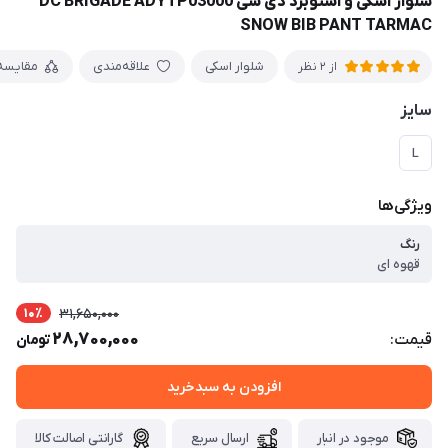
شلوار اسکی و اسنوبرد دی سی DC BRIGADE ADYTP03000
SNOW BIB PANT TARMAC
شلوار اسکی
علاقه‌مندی
مقایسه
از 2 نظر
سایز
L
ویژگی‌ها
رنگ
قهوه ای
10٪
31,650,000
28,700,000
قیمت:
تومان
افزودن به سبدخرید
موجود در انبار
ارسال سریع
گارانتی اصالت کالا