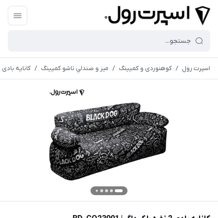
اسپرت رول
/
کوهنوردی و کمپینگ
/
ميز و صندلي تاشو كمپينگ
/
کاناپه بادی 2 نفره بلک داگ | BD-CQ23001