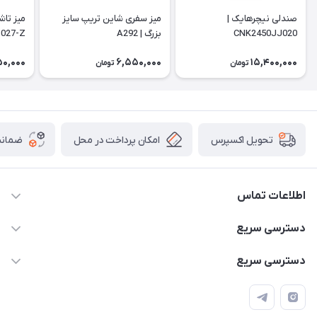
صندلی نیچرهایک |
میز سفری شاین تریپ سایز
میز تاش
CNK2450JJ020
بزرگ | A292
027-Z
50,000
6,550,000
15,400,000
تومان
تومان
امکان پرداخت در محل
ضمانت
تحویل اکسپرس
اطلاعات تماس
۰۹۳۵۶۰۴۰۳۶۵
دسترسی سریع
اسکیت فلایینگ ایگل
دسترسی سریع
تهران-خیابان ولیعصر (عج)- ضلع شرقی میدان منیریه پلاک ۴
اسکوتر برقی دسته دار
اسکوتر برقی دخترانه
سیمای ورزش
اسکیت دخترانه
اسکیت روسز