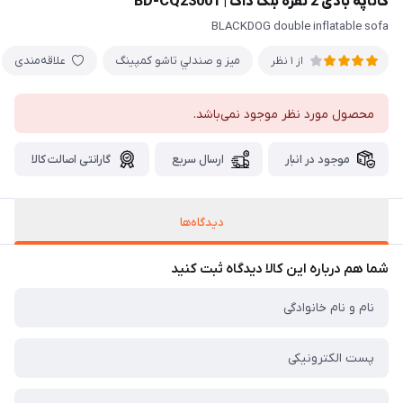
کاناپه بادی 2 نفره بلک داگ | BD-CQ23001
BLACKDOG double inflatable sofa
ميز و صندلي تاشو كمپينگ
علاقه‌مندی
از 1 نظر
محصول مورد نظر موجود نمی‌باشد.
موجود در انبار
ارسال سریع
گارانتی اصالت کالا
دیدگاه‌ها
شما هم درباره این کالا دیدگاه ثبت کنید