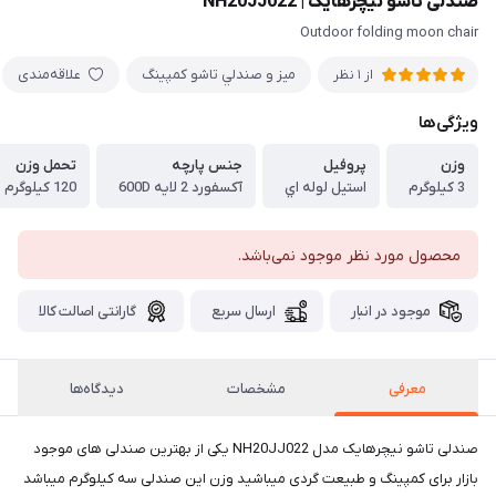
صندلی تاشو نیچرهایک | NH20JJ022
Outdoor folding moon chair
ميز و صندلي تاشو كمپينگ
علاقه‌مندی
از 1 نظر
ویژگی‌ها
وزن
پروفيل
جنس پارچه
تحمل وزن
3 كيلوگرم
استيل لوله اي
آکسفورد 2 لایه 600D
120 كيلوگرم
محصول مورد نظر موجود نمی‌باشد.
موجود در انبار
ارسال سریع
گارانتی اصالت کالا
معرفی
مشخصات
دیدگاه‌ها
صندلی تاشو نیچرهایک مدل NH20JJ022 یکی از بهترین صندلی های موجود
بازار برای کمپینگ و طبیعت گردی میباشید وزن این صندلی سه کیلوگرم میباشد