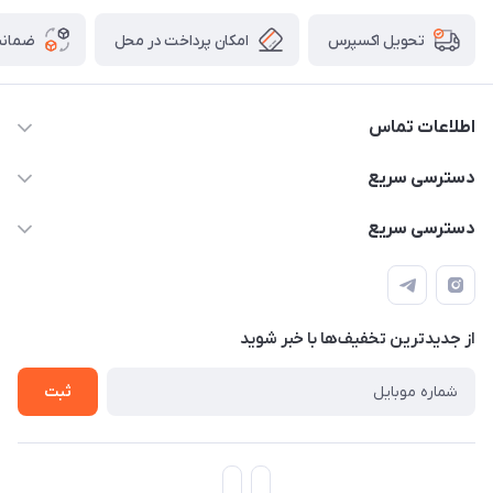
امکان پرداخت در محل
ضمانت
تحویل اکسپرس
اطلاعات تماس
۰۹۳۵۶۰۴۰۳۶۵
دسترسی سریع
اسکیت فلایینگ ایگل
دسترسی سریع
تهران-خیابان ولیعصر (عج)- ضلع شرقی میدان منیریه پلاک ۴
اسکوتر برقی دسته دار
اسکوتر برقی دخترانه
سیمای ورزش
اسکیت دخترانه
اسکیت روسز
از جدید‌ترین تخفیف‌ها با‌ خبر شوید
اسکوتر
ثبت