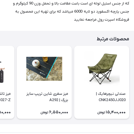
که از جنس استیل لوله ای است باعث مقامت بالا و تحمل وزن 90 کیلوگرم و
جنس پارچه اکسفورد دو لایه 600D میباشد که برای تهیه این محصول به
فروشگاه اسپرت رول مراجعه نمایید
محصولات مرتبط
صندلی نیچرهایک |
میز سفری شاین تریپ سایز
میز تاش
CNK2450JJ020
بزرگ | A292
027-Z
50,000
6,550,000
15,400,000
تومان
تومان