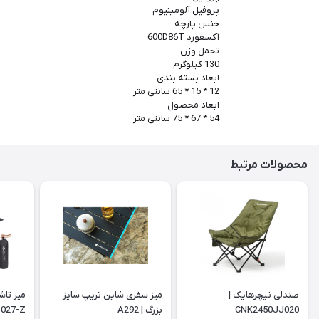
پروفیل آلومینیوم
جنس پارچه
آکسفورد 600D86T
تحمل وزن
130 کیلوگرم
ابعاد بسته بندی
12 * 15 * 65 سانتی متر
ابعاد محصول
54 * 67 * 75 سانتی متر
محصولات مرتبط
صندلی نیچرهایک |
میز سفری شاین تریپ سایز
میز تاش
CNK2450JJ020
بزرگ | A292
027-Z