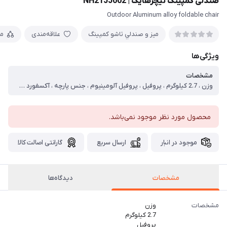
صندلی کمپینگ نیچرهایک | NH21JJ002
Outdoor Aluminum alloy foldable chair
ميز و صندلي تاشو كمپينگ
علاقه‌مندی
م
ویژگی‌ها
مشخصات
وزن ، 2.7 کیلوگرم ، پروفیل ، پروفیل آلومینیوم ، جنس پارچه ، آکسفورد 600D86T ، تحمل وزن ، 130 کیلوگرم ، ابعاد بسته بندی ، 12 * 15 * 65 سانتی متر ، ابعاد محصول ، 54 * 67 * 75 سانتی متر
محصول مورد نظر موجود نمی‌باشد.
موجود در انبار
ارسال سریع
گارانتی اصالت کالا
مشخصات
دیدگاه‌ها
مشخصات
وزن
2.7 کیلوگرم
پروفیل