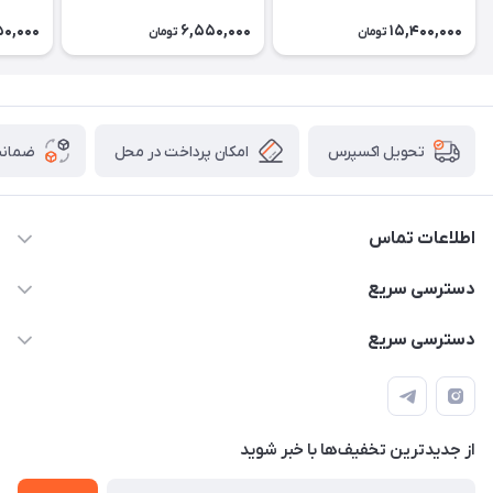
50,000
6,550,000
15,400,000
تومان
تومان
امکان پرداخت در محل
ضمانت
تحویل اکسپرس
اطلاعات تماس
۰۹۳۵۶۰۴۰۳۶۵
دسترسی سریع
اسکیت فلایینگ ایگل
دسترسی سریع
تهران-خیابان ولیعصر (عج)- ضلع شرقی میدان منیریه پلاک ۴
اسکوتر برقی دسته دار
اسکوتر برقی دخترانه
سیمای ورزش
اسکیت دخترانه
اسکیت روسز
از جدید‌ترین تخفیف‌ها با‌ خبر شوید
اسکوتر