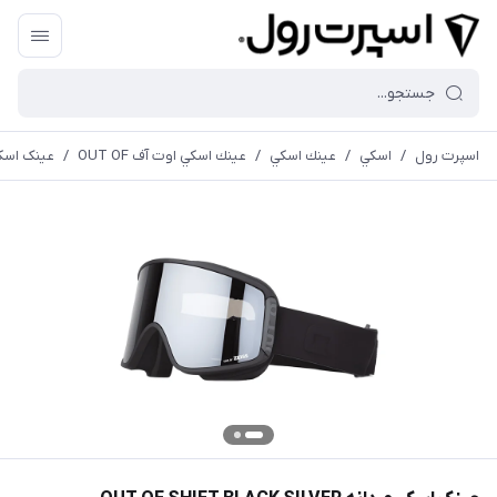
اسپرت رول
/
اسكي
/
عينك اسكي
/
عينك اسكي اوت آف OUT OF
/
عینک اسکی مردانه LVER