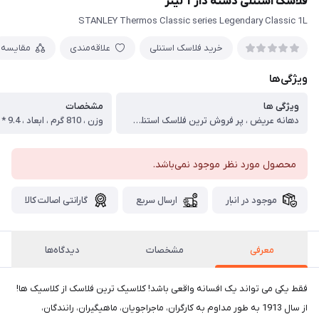
فلاسک استنلی دسته دار 1 لیتر
STANLEY Thermos Classic series Legendary Classic 1L
خرید فلاسک استنلی
علاقه‌مندی
مقایسه
ویژگی‌ها
ویژگی ها
مشخصات
دهانه عریض ، پر فروش ترین فلاسک استنلی در جهان ، دو جداره با عایق خلاء بهبود یافته ، بدون درج عایق و پوشش داخلی ، استفاده از درب فلاسک به عنوان لیوان ، مقاومت 100٪ در همه موقعیت ها ، درب پیچی ساده ، دسته بهبود یافته برای جابجایی راحت تر ، مقاوم تر از قبل ، دسته، برای نگهداری بهتر در صورت عدم استفاده، به سادگی روی بدنه فلاسک تا می شود ، مقاوم در برابر خوردگی، هوا و سایش ، ساخته شده از فولاد ضد زنگ با کیفیت بالا 18/8 ، فاقد مواد مضر BPA FREE
محصول مورد نظر موجود نمی‌باشد.
موجود در انبار
ارسال سریع
گارانتی اصالت کالا
معرفی
مشخصات
دیدگاه‌ها
فقط یکی می تواند یک افسانه واقعی باشد! کلاسیک ترین فلاسک از کلاسیک ها!
از سال 1913 به طور مداوم به کارگران، ماجراجویان، ماهیگیران، رانندگان،