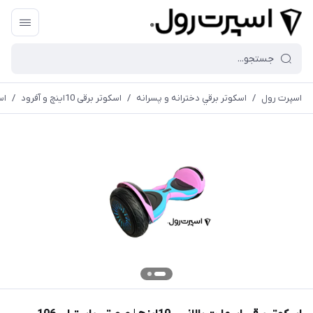
اسپرت رول
/
اسكوتر برقي دخترانه و پسرانه
/
اسكوتر برقی 10اينچ و آفرود
/
اسكو