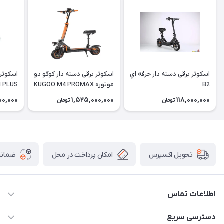
اسکوتر برقی دسته دار حرفه اي
اسکوتر برقی دسته دار كوگو دو
اسکوتر 
B2
موتوره KUGOO M4 PROMAX
I PLUS
00,000
1,525,000,000
118,000,000
تومان
تومان
امکان پرداخت در محل
ضمانت
تحویل اکسپرس
اطلاعات تماس
۰۹۳۵۶۰۴۰۳۶۵
دسترسی سریع