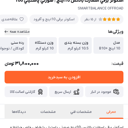
اسكوتر برقي اسمارت بالانس 10اينچ | صورتي پاستيلي 106
SMARTBALANCE OFFROAD
اسكوتر برقی 10اينچ و آفرود
علاقه‌مندی
از 15 نظر
ویژگی‌ها
مشاهده همه
مدل
وزن بسته بندی
وزن دستگاه
رده سنی
10 اینچ +B10
10.5 کیلو گرم
10 کیلو گرم
کودکان / نوجوانا
31,800,000
قیمت:
تومان
افزودن به سبدخرید
موجود در انبار
ارسال سریع
گارانتی اصالت کالا
معرفی
مشخصات فني
مشخصات
دیدگاه‌ها
اسكوتر برقي اسمارت بالانس 10اينچ صورتي پاستيلي با طراحی خاص چراغها و