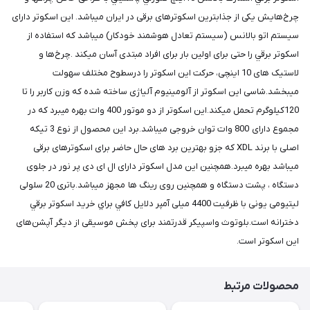
چرخ‌هایش یکی از جذابترين اسکوتر‌های برقی در ایران میباشد. این اسکوتر دارای
سیستم اتو بالانس (سیستم تعادل هوشمند خودکار) میباشد که استفاده از
اسکوتر برقي را حتی برای اولین بار برای افراد مبتدی آسان میکند .چرخ‌ها و
لاستیک های 10 اینچی، حرکت این اسکوتر را درسطوح مختلف سهولت
میبخشد.شاسی این اسکوتر از آلومینیوم آلیاژی ساخته شده که وزن کاربر را تا
120کیلوگرم تحمل میکند.این اسکوتر از دو موتور 400 وات بهره میبرد که در
مجموع دارای 800 وات توان خروجی میباشد.برد این محصول از نوع 3 تیکه
اصلی با برند XDL که جزو بهترین برد های حال حاضر برای اسکوترهای برقی
میباشد بهره میبرد.همچنین این مدل اسکوتر دارای ال ای دی پر نور در جلوی
دستگاه ، پشت دستگاه و همچنين روی رینگ ها مجهز میباشد.باتری 20 سلولی
لیتیومی یونی با ظرفیت 4400 میلی آمپر دلايل كافي براي خريد اسكوتر برقي
دخترانه است.بلوتوث واسپیکر قدرتمند برای پخش موسیقی از دیگر آپشن‌های
این اسکوتر است.
محصولات مرتبط